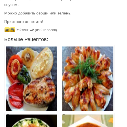
соусом.
Можно добавить овощи или зелень.
Приятного аппетита!
Рейтинг:
+2
(из 2 голосов)
Больше Рецептов:
Семга на гриле с
Куриные
овощами и
крылышки в
гренками
медово-соевом