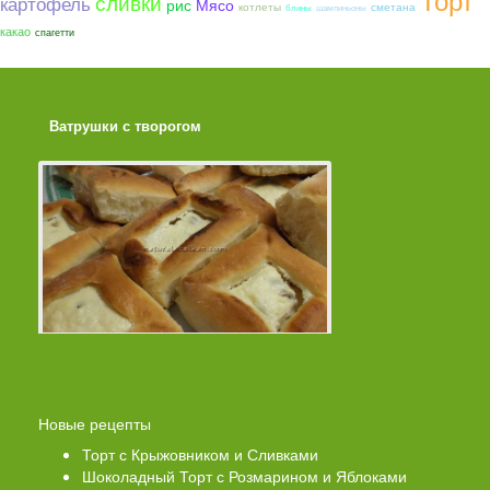
сливки
картофель
рис
Мясо
котлеты
сметана
блины
шампиньоны
какао
спагетти
Ватрушки с творогом
Торт со Свеклой
Новые рецепты
Торт с Крыжовником и Сливками
Шоколадный Торт с Розмарином и Яблоками