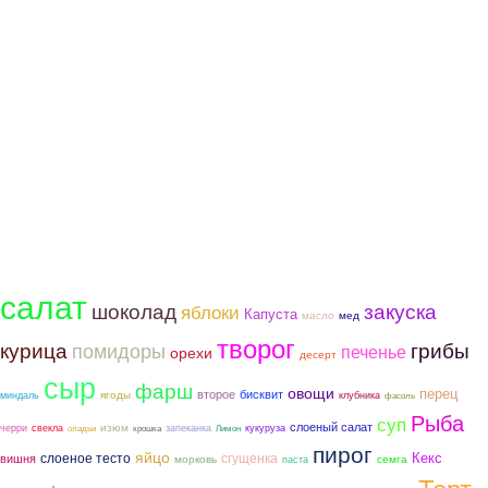
салат
шоколад
закуска
яблоки
Капуста
мед
масло
творог
курица
грибы
помидоры
печенье
орехи
десерт
сыр
фарш
овощи
перец
второе
бисквит
ягоды
миндаль
клубника
фасоль
Рыба
суп
слоеный салат
изюм
черри
свекла
запеканка
кукуруза
оладьи
крошка
Лимон
пирог
яйцо
слоеное тесто
сгущенка
Кекс
вишня
морковь
семга
паста
Торт