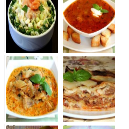
соусе
Салат из семги с
Суп из рыбных
зеленью
консервов в
томатном соусе
Рыба тушенная
Лазанья с