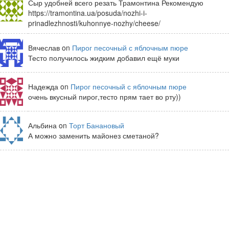
Сыр удобней всего резать Трамонтина Рекомендую
https://tramontina.ua/posuda/nozhi-i-
prinadlezhnosti/kuhonnye-nozhy/cheese/
Вячеслав on
Пирог песочный с яблочным пюре
Тесто получилось жидким добавил ещё муки
Надежда on
Пирог песочный с яблочным пюре
очень вкусный пирог,тесто прям тает во рту))
Альбина on
Торт Банановый
А можно заменить майонез сметаной?