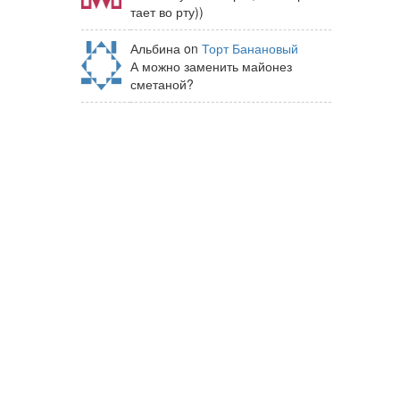
тает во рту))
Альбина on
Торт Банановый
А можно заменить майонез
сметаной?