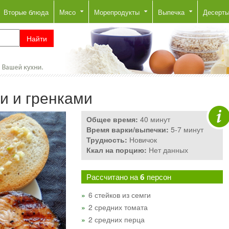
Вторые блюда
Мясо
Морепродукты
Выпечка
Десерт
и и гренками
Общее время:
40 минут
Время варки/выпечки:
5-7 минут
Трудность:
Новичок
Ккал на порцию:
Нет данных
Рассчитано на
6
персон
6 стейков из семги
2 средних томата
2 средних перца