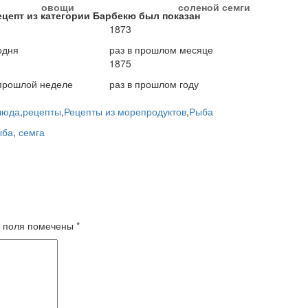
овощи
соленой семги
ецепт из категории Барбекю был показан
1873
одня
раз в прошлом месяце
1875
 прошлой неделе
раз в прошлом году
люда
,
рецепты
,
Рецепты из морепродуктов
,
Рыба
ыба
,
семга
 поля помечены
*