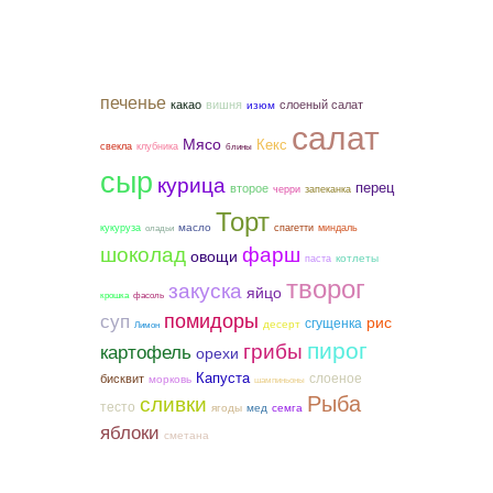
печенье
какао
вишня
слоеный салат
изюм
салат
Мясо
Кекс
свекла
клубника
блины
сыр
курица
перец
второе
черри
запеканка
Торт
масло
кукуруза
спагетти
миндаль
оладьи
шоколад
фарш
овощи
котлеты
паста
творог
закуска
яйцо
крошка
фасоль
помидоры
суп
рис
сгущенка
десерт
Лимон
пирог
грибы
картофель
орехи
Капуста
слоеное
бисквит
морковь
шампиньоны
Рыба
сливки
тесто
ягоды
мед
семга
яблоки
сметана