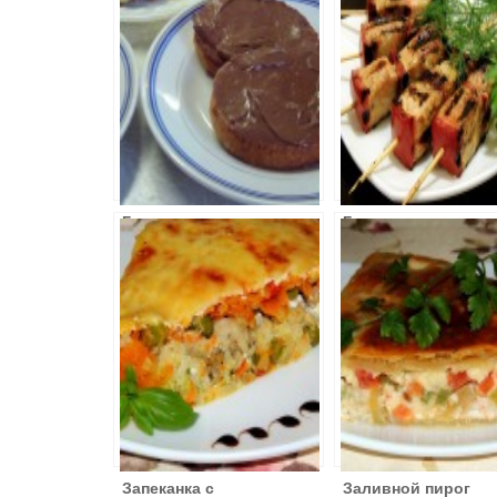
Гренки
Горячая закуска
Золотистые
из красной
рыбы
Запеканка с
Заливной пирог