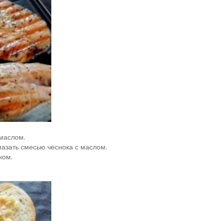
 маслом.
мазать смесью чеснока с маслом.
ком.