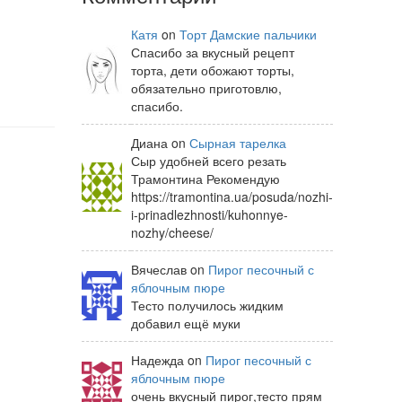
Катя
on
Торт Дамские пальчики
Спасибо за вкусный рецепт
торта, дети обожают торты,
обязательно приготовлю,
спасибо.
Диана on
Сырная тарелка
Сыр удобней всего резать
Трамонтина Рекомендую
https://tramontina.ua/posuda/nozhi-
i-prinadlezhnosti/kuhonnye-
nozhy/cheese/
Вячеслав on
Пирог песочный с
яблочным пюре
Тесто получилось жидким
добавил ещё муки
Надежда on
Пирог песочный с
яблочным пюре
очень вкусный пирог,тесто прям