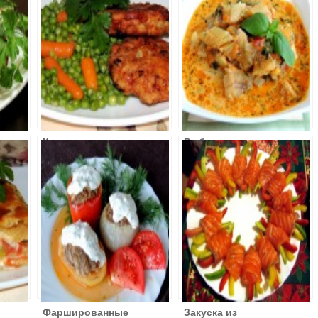
Котлеты из
Рыба тушенная
куриной грудки
с овощами и
с овощами
сметаной
Фаршированные
Закуска из