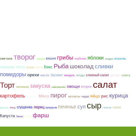
творог
грибы
яблоки
вишня
сметана
морковь
клубника
крошка
оладьи
Рыба
шоколад
сливки
слоеное тесто
Кекс
изюм
паста
помидоры
орехи
бисквит
слоеный салат
ягоды
семга
масло
десерт
миндаль
салат
Торт
закуска
овощи
второе
запеканка
шампиньоны
пирог
курица
картофель
Мясо
яйцо
рис
котлеты
спагетти
черри
сыр
суп
печенье
сгущенка
перец
какао
мед
кукуруза
свекла
фасоль
фарш
Капуста
Лимон
блины