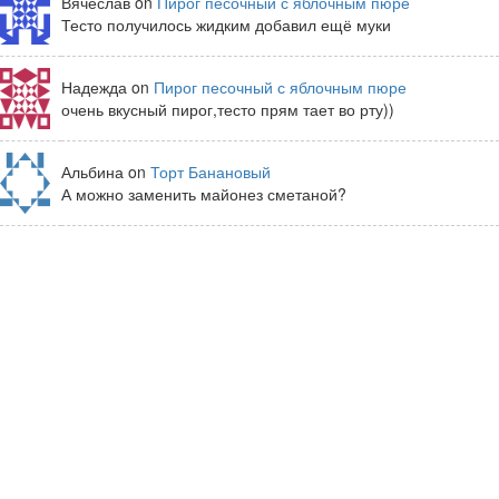
Вячеслав on
Пирог песочный с яблочным пюре
Тесто получилось жидким добавил ещё муки
Надежда on
Пирог песочный с яблочным пюре
очень вкусный пирог,тесто прям тает во рту))
Альбина on
Торт Банановый
А можно заменить майонез сметаной?