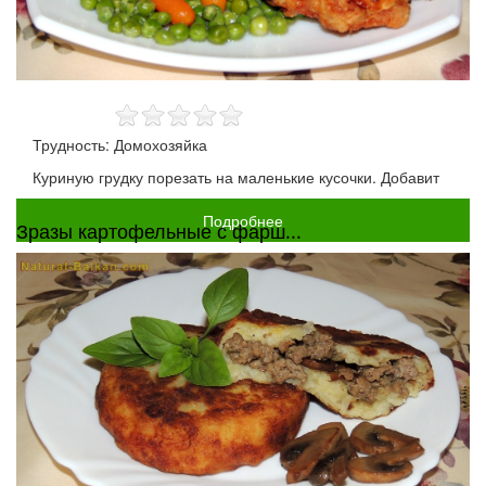
Трудность: Домохозяйка
Куриную грудку порезать на маленькие кусочки. Добавит
Подробнее
Зразы картофельные с фарш...