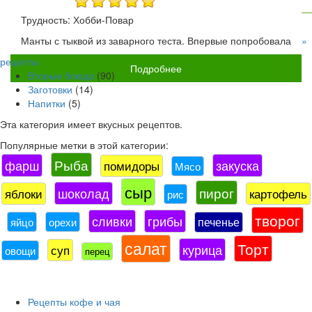
Трудность: Хобби-Повар
»
Манты с тыквой из заварного теста. Впервые попробовала
рецепты
Подробнее
Вторые блюда
(90)
Заготовки
(14)
Напитки
(5)
Эта категория имеет
вкусных рецептов.
Популярные метки в этой категории:
Рыба
фарш
закуска
помидоры
Мясо
сыр
пирог
шоколад
яблоки
картофель
рис
творог
сливки
грибы
печенье
яйцо
орехи
салат
Торт
курица
суп
овощи
перец
Рецепты кофе и чая