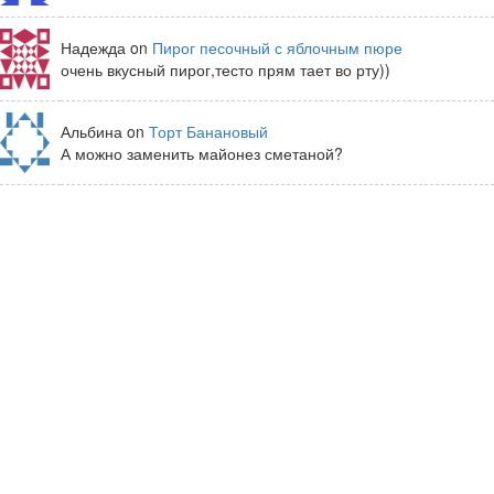
Надежда on
Пирог песочный с яблочным пюре
очень вкусный пирог,тесто прям тает во рту))
Альбина on
Торт Банановый
А можно заменить майонез сметаной?