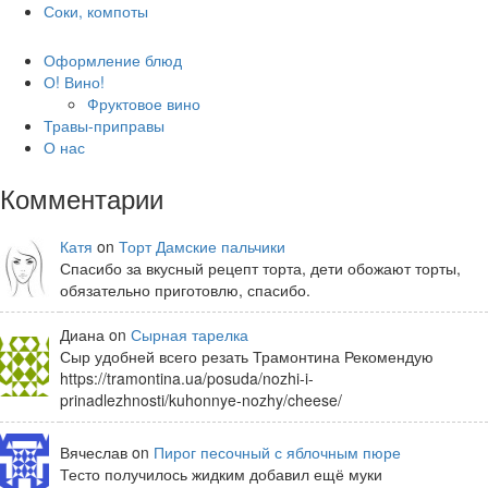
Соки, компоты
Оформление блюд
О! Вино!
Фруктовое вино
Травы-приправы
О нас
Комментарии
Катя
on
Торт Дамские пальчики
Спасибо за вкусный рецепт торта, дети обожают торты,
обязательно приготовлю, спасибо.
Диана on
Сырная тарелка
Сыр удобней всего резать Трамонтина Рекомендую
https://tramontina.ua/posuda/nozhi-i-
prinadlezhnosti/kuhonnye-nozhy/cheese/
Вячеслав on
Пирог песочный с яблочным пюре
Тесто получилось жидким добавил ещё муки