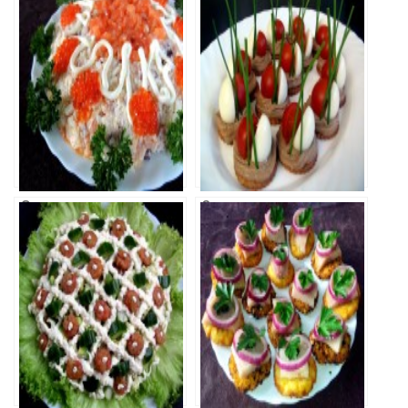
Одуванчик
под шубой
Салат с лососем
Закуска с
муссом из
куриной печени