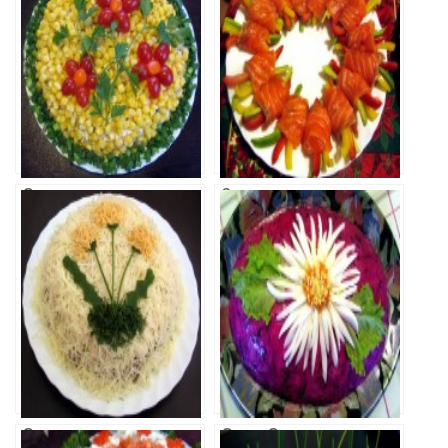
Салат с тунцом
Закуска из
соленой семги
Салат
Салат Сельдь