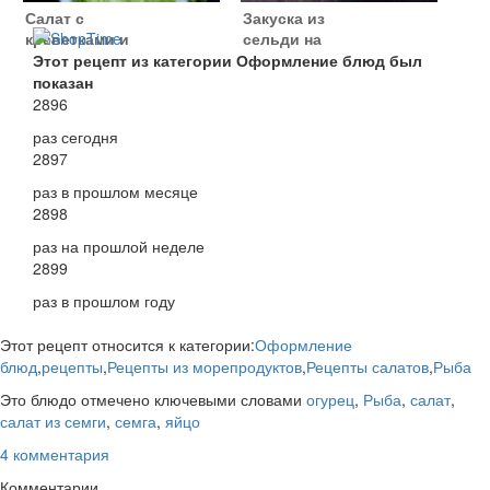
Салат с
Закуска из
креветками и
сельди на
авокадо
картофельных
Этот рецепт из категории Оформление блюд был
оладьях
показан
2896
раз сегодня
2897
раз в прошлом месяце
2898
раз на прошлой неделе
2899
раз в прошлом году
Этот рецепт относится к категории:
Оформление
блюд
,
рецепты
,
Рецепты из морепродуктов
,
Рецепты салатов
,
Рыба
Это блюдо отмечено ключевыми словами
огурец
,
Рыба
,
салат
,
салат из семги
,
семга
,
яйцо
4 комментария
Комментарии