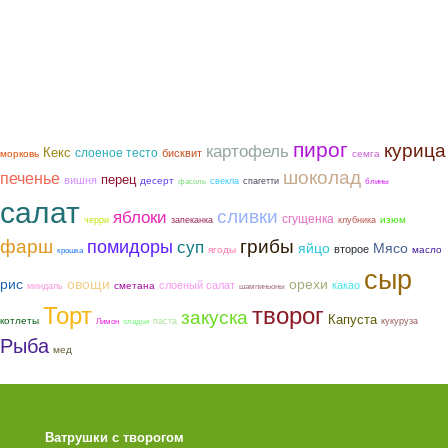
пирог
курица
картофель
Кекс
слоеное тесто
бисквит
морковь
семга
шоколад
печенье
перец
вишня
десерт
свекла
спагетти
фасоль
блины
салат
сливки
яблоки
сгущенка
изюм
черри
запеканка
клубника
фарш
грибы
помидоры
суп
яйцо
Мясо
второе
ягоды
масло
крошка
сыр
рис
овощи
орехи
слоеный салат
какао
сметана
миндаль
шампиньоны
Торт
творог
закуска
Капуста
котлеты
паста
кукуруза
Лимон
оладьи
Рыба
мед
Ватрушки с творогом
Торт со Свеклой