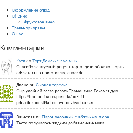
Оформление блюд
О! Вино!
Фруктовое вино
Травы-приправы
О нас
Комментарии
Катя
on
Торт Дамские пальчики
Спасибо за вкусный рецепт торта, дети обожают торты,
обязательно приготовлю, спасибо.
Диана on
Сырная тарелка
Сыр удобней всего резать Трамонтина Рекомендую
https://tramontina.ua/posuda/nozhi-i-
prinadlezhnosti/kuhonnye-nozhy/cheese/
Вячеслав on
Пирог песочный с яблочным пюре
Тесто получилось жидким добавил ещё муки