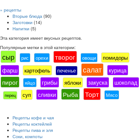
» рецепты
Вторые блюда
(90)
Заготовки
(14)
Напитки
(5)
Эта категория имеет
вкусных рецептов.
Популярные метки в этой категории:
сыр
творог
помидоры
рис
орехи
овощи
салат
фарш
курица
картофель
печенье
пирог
грибы
закуска
шоколад
яблоки
яйцо
Торт
Рыба
сливки
суп
Мясо
перец
Рецепты кофе и чая
Рецепты коктейлей
Рецепты пива и эля
Соки, компоты