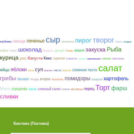
сыр
творог
пирог
печенье
овощи
клубника
запеканка
Лимон
оладьи
Рыба
шоколад
закуска
вишня
семга
десерт
черри
миндаль
блины
курица
рис
орехи
Капуста
Кекс
сметана
спагетти
свекла
крошка
шампиньоны
салат
яблоки
суп
яйцо
слоеное тесто
мед
масло
паста
фасоль
грибы
помидоры
картофель
бисквит
второе
ягоды
морковь
кукуруза
Торт
фарш
Мясо
сгущенка
перец
какао
слоеный салат
котлеты
изюм
сливки
Лимонные Кексики с Сахарной
Ватрушки с творого
Помадкой