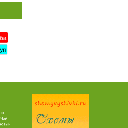
ба
суп
Торт со Свеклой
Торт Медовик Караме
он
 Чай
новый