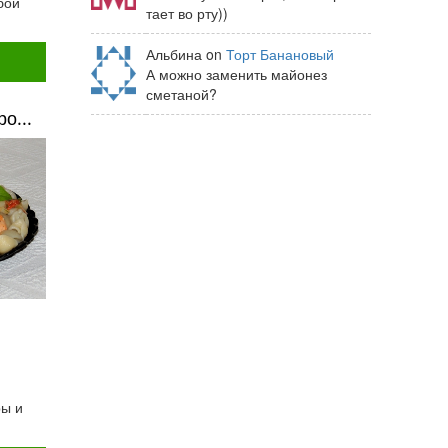
бой
тает во рту))
Альбина on
Торт Банановый
А можно заменить майонез
сметаной?
о...
ры и