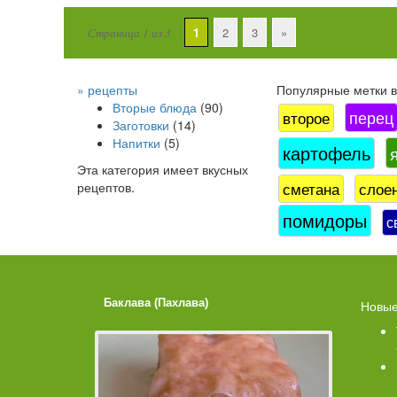
1
2
3
»
Страница 1 из 3
» рецепты
Популярные метки в 
Вторые блюда
(90)
перец
второе
Заготовки
(14)
Напитки
(5)
картофель
Эта категория имеет
вкусных
сметана
слое
рецептов.
помидоры
с
Баклава (Пахлава)
Лимонные
Новые
Помадко