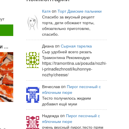
Катя
on
Торт Дамские пальчики
Спасибо за вкусный рецепт
нут
торта, дети обожают торты,
обязательно приготовлю,
спасибо.
 ...
Диана on
Сырная тарелка
Сыр удобней всего резать
Трамонтина Рекомендую
https://tramontina.ua/posuda/nozhi-
i-prinadlezhnosti/kuhonnye-
nozhy/cheese/
Вячеслав on
Пирог песочный с
яблочным пюре
Тесто получилось жидким
добавил ещё муки
Надежда on
Пирог песочный с
яблочным пюре
очень вкусный пирог,тесто прям