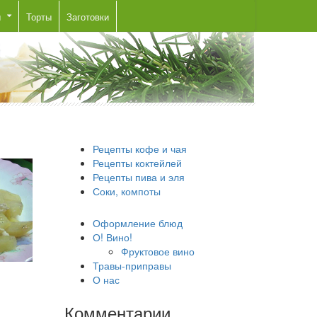
ы
Торты
Заготовки
Рецепты кофе и чая
Рецепты коктейлей
Рецепты пива и эля
Соки, компоты
Оформление блюд
О! Вино!
Фруктовое вино
Травы-приправы
О нас
Комментарии