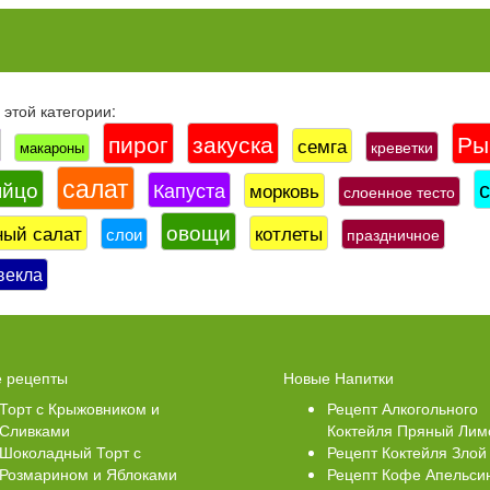
этой категории:
пирог
закуска
Ры
семга
креветки
макароны
салат
яйцо
Капуста
морковь
слоенное тесто
овощи
ный салат
котлеты
слои
праздничное
векла
 Кексики с Сахарной
Ватрушки с творогом
 рецепты
Новые Напитки
й
Торт с Крыжовником и
Рецепт Алкогольного
Сливками
Коктейля Пряный Лим
Шоколадный Торт с
Рецепт Коктейля Злой
Розмарином и Яблоками
Рецепт Кофе Апельси