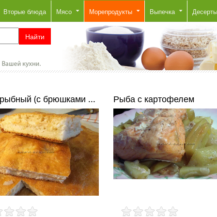
Вторые блюда
Мясо
Морепродукты
Выпечка
Десерт
рыбный (с брюшками ...
Рыба с картофелем