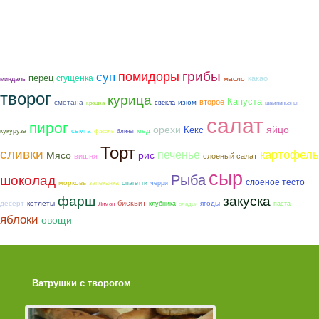
грибы
помидоры
суп
перец
сгущенка
какао
масло
миндаль
творог
курица
Капуста
второе
сметана
изюм
свекла
крошка
шампиньоны
салат
пирог
орехи
яйцо
Кекс
семга
мед
кукуруза
фасоль
блины
Торт
сливки
картофель
печенье
Мясо
рис
вишня
слоеный салат
сыр
Рыба
шоколад
слоеное тесто
морковь
запеканка
спагетти
черри
фарш
закуска
бисквит
котлеты
ягоды
десерт
клубника
паста
Лимон
оладьи
яблоки
овощи
Ватрушки с творогом
Торт со Свеклой