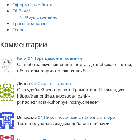
Оформление блюд
О! Вино!
Фруктовое вино
Травы-приправы
О нас
Комментарии
Катя
on
Торт Дамские пальчики
Спасибо за вкусный рецепт торта, дети обожают торты,
обязательно приготовлю, спасибо.
Диана on
Сырная тарелка
Сыр удобней всего резать Трамонтина Рекомендую
https://tramontina.ua/posuda/nozhi-i-
prinadlezhnosti/kuhonnye-nozhy/cheese/
Вячеслав on
Пирог песочный с яблочным пюре
Тесто получилось жидким добавил ещё муки