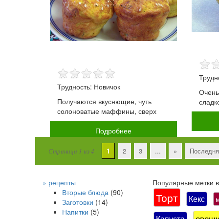
Трудн
Трудность: Новичок
Очень
Получаются вкуснющие, чуть
сладк
солоноватые маффины, сверх
Подробнее
1
2
3
...
»
Последня
Страница 1 из 4
» рецепты
Популярные метки в 
Вторые блюда
(90)
Торт
Кекс
Заготовки
(14)
Напитки
(5)
овощ
Капуста