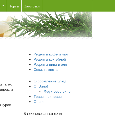
ы
Торты
Заготовки
Рецепты кофе и чая
Рецепты коктейлей
Рецепты пива и эля
Соки, компоты
Оформление блюд
епт, но
О! Вино!
прок, и
Фруктовое вино
Травы-приправы
О нас
в курсе
Комментарии