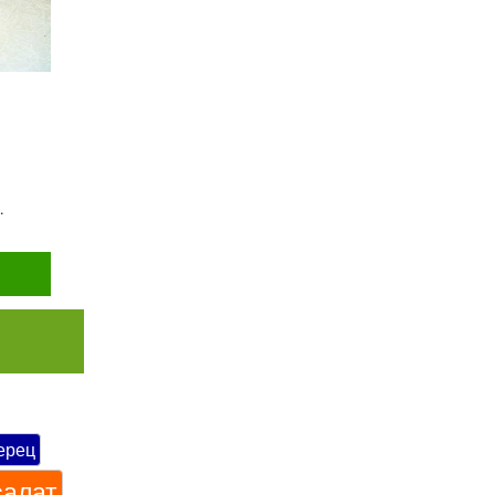
…
ерец
салат