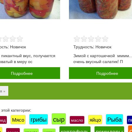
ость: Новичок
Трудность: Новичок
 пикантный вкус, получается
Зимой с картошечкой мммм
оватый в меру ос
очень вкусный салатик! П
Подробнее
Подробнее
я »
этой категории:
сыр
грибы
Рыба
Мясо
яйцо
п
мед
масло
картофель
помидоры
и