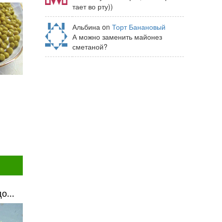
тает во рту))
Альбина on
Торт Банановый
А можно заменить майонез
сметаной?
о...