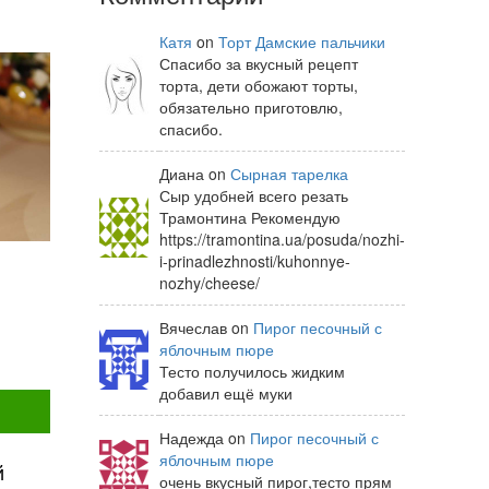
Катя
on
Торт Дамские пальчики
Спасибо за вкусный рецепт
торта, дети обожают торты,
обязательно приготовлю,
спасибо.
Диана on
Сырная тарелка
Сыр удобней всего резать
Трамонтина Рекомендую
https://tramontina.ua/posuda/nozhi-
i-prinadlezhnosti/kuhonnye-
nozhy/cheese/
Вячеслав on
Пирог песочный с
яблочным пюре
Тесто получилось жидким
добавил ещё муки
Надежда on
Пирог песочный с
яблочным пюре
й
очень вкусный пирог,тесто прям