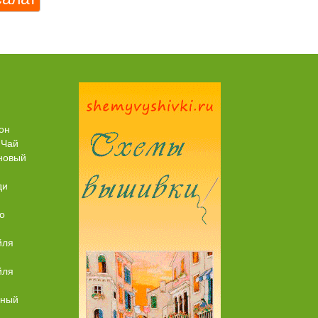
Торт со Свеклой
Торт Медовик Караме
он
 Чай
новый
ди
о
йля
йля
ьный