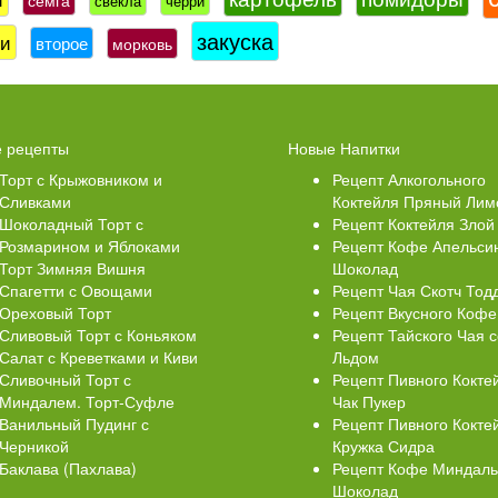
семга
свекла
черри
закуска
хи
второе
морковь
 Кексики с Сахарной
Ватрушки с творогом
 рецепты
Новые Напитки
й
Торт с Крыжовником и
Рецепт Алкогольного
Сливками
Коктейля Пряный Лим
Шоколадный Торт с
Рецепт Коктейля Злой
Розмарином и Яблоками
Рецепт Кофе Апельси
Торт Зимняя Вишня
Шоколад
Спагетти с Овощами
Рецепт Чая Скотч Тод
Ореховый Торт
Рецепт Вкусного Кофе
Сливовый Торт с Коньяком
Рецепт Тайского Чая с
Салат с Креветками и Киви
Льдом
Сливочный Торт с
Рецепт Пивного Кокте
Миндалем. Торт-Суфле
Чак Пукер
Ванильный Пудинг с
Рецепт Пивного Кокте
Черникой
Кружка Сидра
Баклава (Пахлава)
Рецепт Кофе Миндал
Шоколад