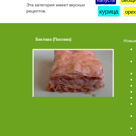
Эта категория имеет
вкусных
курица
рецептов.
оре
Баклава (Пахлава)
Лимонные
Новые
Помадко