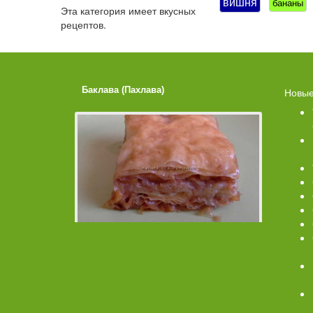
вишня
бананы
Эта категория имеет
вкусных
рецептов.
Баклава (Пахлава)
Лимонные
Новые
Помадко