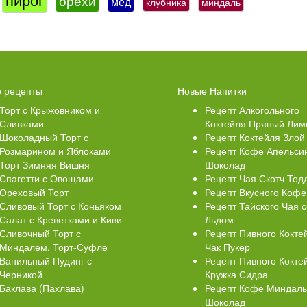
орехи
мед
клубника
миндаль
 Кексики с Сахарной
Ватрушки с творогом
 рецепты
Новые Напитки
й
Торт с Крыжовником и
Рецепт Алкогольного
Сливками
Коктейля Пряный Лим
Шоколадный Торт с
Рецепт Коктейля Злой
Розмарином и Яблоками
Рецепт Кофе Апельси
Торт Зимняя Вишня
Шоколад
Спагетти с Овощами
Рецепт Чая Скотч Тод
Ореховый Торт
Рецепт Вкусного Кофе
Сливовый Торт с Коньяком
Рецепт Тайского Чая с
Салат с Креветками и Киви
Льдом
Сливочный Торт с
Рецепт Пивного Кокте
Миндалем. Торт-Суфле
Чак Пукер
Ванильный Пудинг с
Рецепт Пивного Кокте
Черникой
Кружка Сидра
Баклава (Пахлава)
Рецепт Кофе Миндал
Шоколад