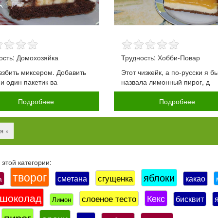
ость: Домохозяйка
Трудность: Хобби-Повар
взбить миксером. Добавить
Этот чизкейк, а по-русски я б
 и один пакетик ва
назвала лимонный пирог, д
Подробнее
Подробнее
я »
этой категории:
творог
яблоки
сгущенка
сметана
какао
а
шоколад
Кекс
слоеное тесто
бисквит
Лимон
пирог