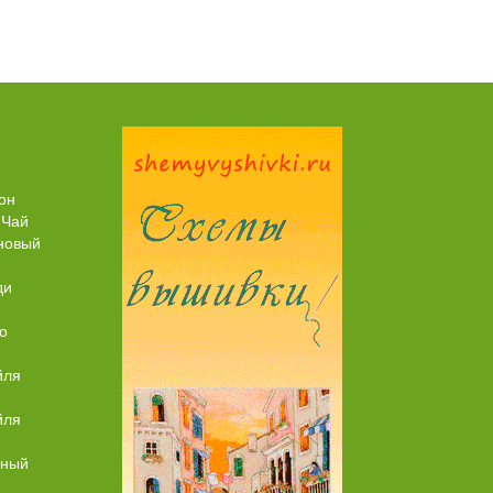
Торт со Свеклой
Торт Медовик Караме
он
 Чай
новый
ди
о
йля
йля
ьный