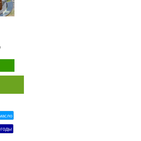
ы
масло
ягоды