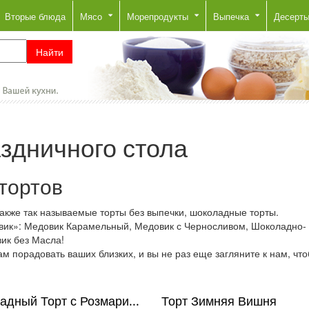
Вторые блюда
Мясо
Морепродукты
Выпечка
Десерт
аздничного стола
тортов
также так называемые торты без выпечки, шоколадные торты.
вик»: Медовик Карамельный, Медовик с Черносливом, Шоколадно-
ик без Масла!
ам порадовать ваших близких, и вы не раз еще загляните к нам, чт
дный Торт с Розмари...
Торт Зимняя Вишня