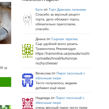
Катя
on
Торт Дамские пальчики
Спасибо за вкусный рецепт
торта, дети обожают торты,
обязательно приготовлю,
спасибо.
Диана on
Сырная тарелка
Сыр удобней всего резать
Трамонтина Рекомендую
https://tramontina.ua/posuda/nozhi-
i-prinadlezhnosti/kuhonnye-
nozhy/cheese/
50 гр
Вячеслав on
Пирог песочный с
яблочным пюре
Тесто получилось жидким
добавил ещё муки
Надежда on
Пирог песочный с
яблочным пюре
очень вкусный пирог,тесто прям