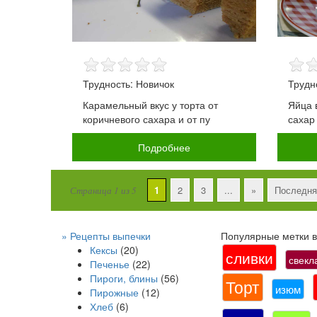
Трудность: Новичок
Трудн
Карамельный вкус у торта от
Яйца 
коричневого сахара и от пу
сахар
Подробнее
1
2
3
...
»
Последня
Страница 1 из 5
» Рецепты выпечки
Популярные метки в 
Кексы
(20)
сливки
свекл
Печенье
(22)
Пироги, блины
(56)
Торт
изюм
Пирожные
(12)
Хлеб
(6)