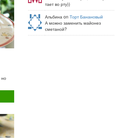
тает во рту))
Альбина on
Торт Банановый
А можно заменить майонез
сметаной?
 но