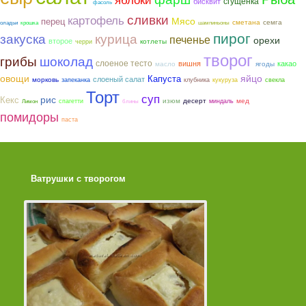
сгущенка
бисквит
фасоль
сливки
картофель
Мясо
перец
сметана
семга
оладьи
крошка
шампиньоны
пирог
закуска
курица
печенье
орехи
второе
котлеты
черри
творог
грибы
шоколад
слоеное тесто
вишня
какао
ягоды
масло
овощи
яйцо
Капуста
слоеный салат
морковь
запеканка
клубника
кукуруза
свекла
Торт
суп
рис
Кекс
мед
изюм
десерт
спагетти
миндаль
Лимон
блины
помидоры
паста
Ватрушки с творогом
Торт со Свеклой