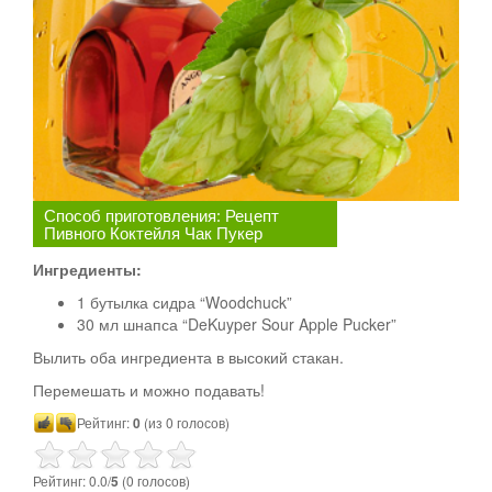
Способ приготовления: Рецепт
Пивного Коктейля Чак Пукер
Ингредиенты:
1 бутылка сидра “Woodchuck”
30 мл шнапса “DeKuyper Sour Apple Pucker”
Вылить оба ингредиента в высокий стакан.
Перемешать и можно подавать!
Рейтинг:
0
(из 0 голосов)
Рейтинг: 0.0/
5
(0 голосов)