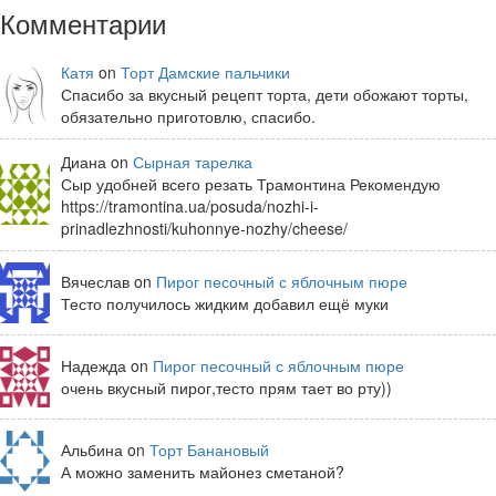
Комментарии
Катя
on
Торт Дамские пальчики
Спасибо за вкусный рецепт торта, дети обожают торты,
обязательно приготовлю, спасибо.
Диана on
Сырная тарелка
Сыр удобней всего резать Трамонтина Рекомендую
https://tramontina.ua/posuda/nozhi-i-
prinadlezhnosti/kuhonnye-nozhy/cheese/
Вячеслав on
Пирог песочный с яблочным пюре
Тесто получилось жидким добавил ещё муки
Надежда on
Пирог песочный с яблочным пюре
очень вкусный пирог,тесто прям тает во рту))
Альбина on
Торт Банановый
А можно заменить майонез сметаной?