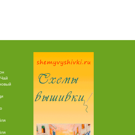
Пирог рыбный (с брюшками семги)
он
 Чай
новый
ди
о
йля
йля