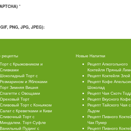
CAPTCHA)
*
IF, PNG, JPG, JPEG):
Свеклой
Торт Медовик Карамельный
 рецепты
Новые Напитки
Торт с Крыжовником и
Рецепт Алкогольного
Сливками
Коктейля Пряный Лим
Шоколадный Торт с
Рецепт Коктейля Злой
Розмарином и Яблоками
Рецепт Кофе Апельси
Торт Зимняя Вишня
Шоколад
Спагетти с Овощами
Рецепт Чая Скотч Тод
Ореховый Торт
Рецепт Вкусного Кофе
Сливовый Торт с Коньяком
Рецепт Тайского Чая с
Салат с Креветками и Киви
Льдом
Сливочный Торт с
Рецепт Пивного Кокте
Миндалем. Торт-Суфле
Чак Пукер
Ванильный Пудинг с
Рецепт Пивного Кокте