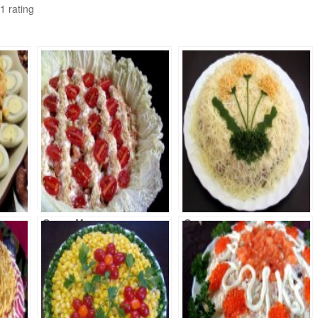
1
rating
Салат Маяк
Салат
Одуванчик