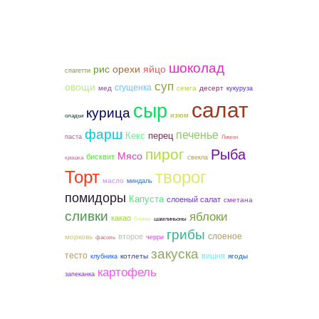
шоколад
рис
орехи
яйцо
спагетти
суп
овощи
сгущенка
мед
семга
десерт
кукуруза
салат
сыр
курица
изюм
оладьи
фарш
печенье
Кекс
перец
паста
Лимон
пирог
Рыба
Мясо
бисквит
свекла
крошка
Торт
творог
масло
миндаль
помидоры
Капуста
слоеный салат
сметана
сливки
яблоки
какао
блины
шампиньоны
грибы
слоеное
второе
морковь
черри
фасоль
закуска
тесто
вишня
котлеты
ягоды
клубника
картофель
запеканка