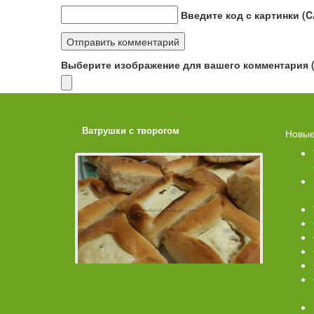
Введите код с картинки (
Выберите изображение для вашего комментария (G
ахарной
Ватрушки с творогом
Торт со 
Новые