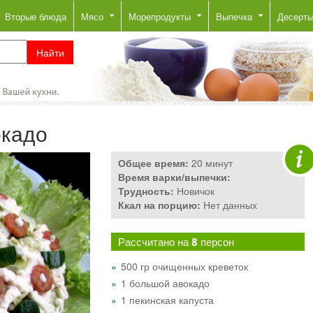
Вторые блюда
Мясо
Морепродукты
Выпечка
Десерт
окадо
Общее время:
20 минут
Время варки/выпечки:
Трудность:
Новичок
Ккал на порцию:
Нет данных
Рассчитано на
8
персон
500 гр очищенных креветок
1 большой авокадо
1 пекинская капуста