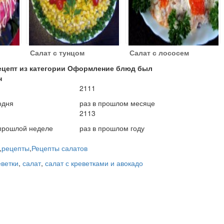
Салат с тунцом
Салат с лососем
ецепт из категории Оформление блюд был
н
2111
одня
раз в прошлом месяце
2113
 прошлой неделе
раз в прошлом году
,
рецепты
,
Рецепты салатов
еветки
,
салат
,
салат с креветками и авокадо