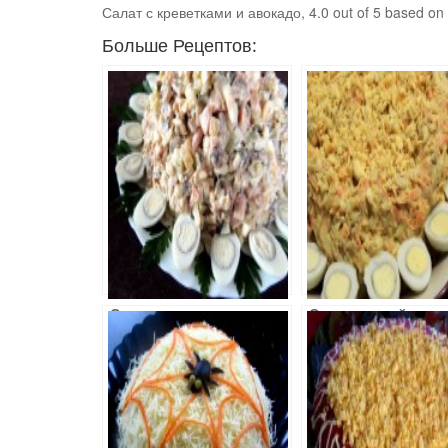
Салат с креветками и авокадо
,
4.0
out of
5
based on
Больше Рецептов:
Салат
Салат мясной с
Праздничный
черной редькой