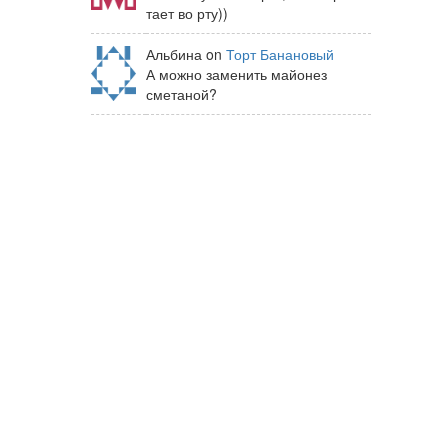
тает во рту))
Альбина on
Торт Банановый
А можно заменить майонез
сметаной?