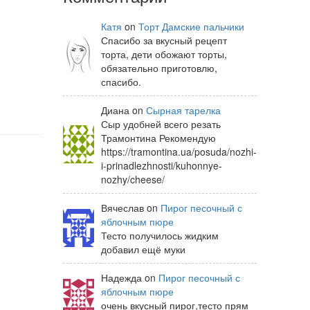
Катя
on
Торт Дамские пальчики
Спасибо за вкусный рецепт
торта, дети обожают торты,
обязательно приготовлю,
спасибо.
Диана on
Сырная тарелка
Сыр удобней всего резать
Трамонтина Рекомендую
https://tramontina.ua/posuda/nozhi-
i-prinadlezhnosti/kuhonnye-
nozhy/cheese/
Вячеслав on
Пирог песочный с
яблочным пюре
Тесто получилось жидким
добавил ещё муки
Надежда on
Пирог песочный с
яблочным пюре
очень вкусный пирог,тесто прям