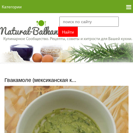
Категории
Гвакамоле (мексиканская к...