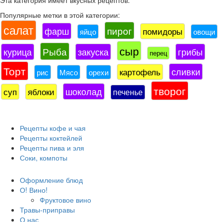
Эта категория имеет
вкусных рецептов.
Популярные метки в этой категории:
салат
пирог
фарш
помидоры
яйцо
овощи
сыр
Рыба
курица
закуска
грибы
перец
Торт
сливки
картофель
рис
Мясо
орехи
творог
шоколад
суп
яблоки
печенье
Рецепты кофе и чая
Рецепты коктейлей
Рецепты пива и эля
Соки, компоты
Оформление блюд
О! Вино!
Фруктовое вино
Травы-приправы
О нас