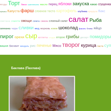
Торт
закуска
яблоки
перец
сгущенка
какао
ягоды
масло
Лимон
шампиньоны
фарш
картофель
Капуста
слоеное тесто
Кекс
клубника
кукуруза
крошка
салат
Рыба
овощи
слоеный салат
сметана
семга
спагетти
свекла
шоколад
сливки
яйцо
мед
морковь
изюм
запеканка
черри
фасоль
блины
сыр
пирог
грибы
помидоры
орехи
второе
котлеты
десерт
оладьи
творог
курица
суп
печенье
рис
Мясо
вишня
бисквит
миндаль
паста
Баклава (Пахлава)
Лимонные Кексики 
Помадкой