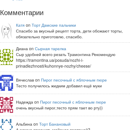
Комментарии
Катя
on
Торт Дамские пальчики
Спасибо за вкусный рецепт торта, дети обожают торты,
обязательно приготовлю, спасибо.
Диана on
Сырная тарелка
Сыр удобней всего резать Трамонтина Рекомендую
https://tramontina.ua/posuda/nozhi-i-
prinadlezhnosti/kuhonnye-nozhy/cheese/
Вячеслав on
Пирог песочный с яблочным пюре
Тесто получилось жидким добавил ещё муки
Надежда on
Пирог песочный с яблочным пюре
очень вкусный пирог,тесто прям тает во рту))
Альбина on
Торт Банановый
А можно заменить майонез сметаной?