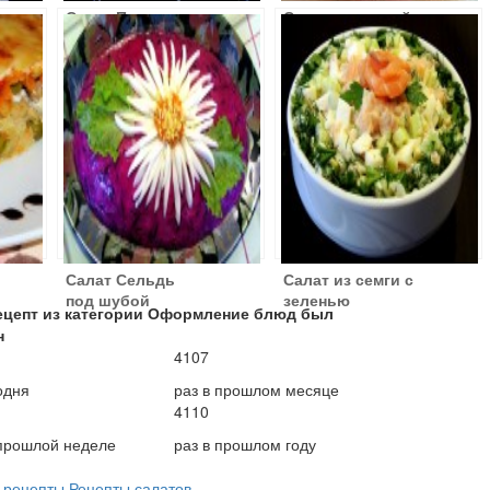
Салат Паутинка
Салат с курицей
и фасолью
Салат Сельдь
Салат из семги с
под шубой
зеленью
ецепт из категории Оформление блюд был
н
4107
одня
раз в прошлом месяце
4110
 прошлой неделе
раз в прошлом году
,
рецепты
,
Рецепты салатов