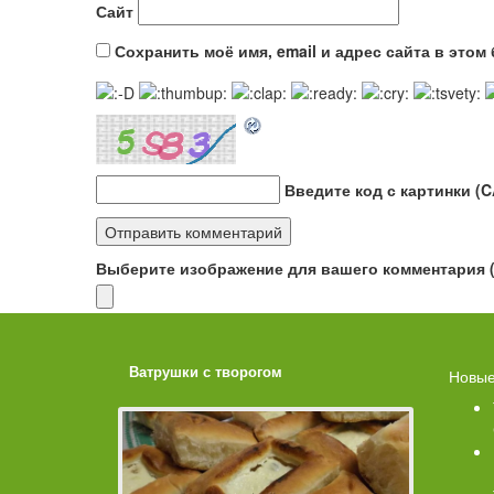
Сайт
Сохранить моё имя, email и адрес сайта в это
Введите код с картинки (
Выберите изображение для вашего комментария (G
ахарной
Ватрушки с творогом
Торт со 
Новые