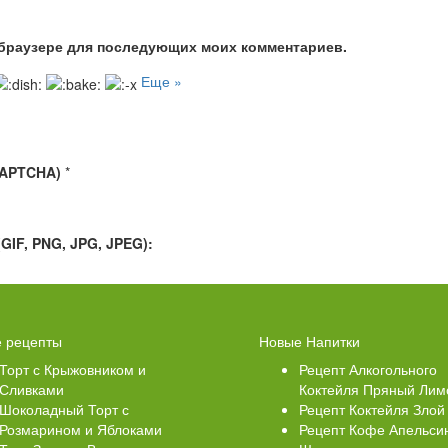
м браузере для последующих моих комментариев.
Еще »
CAPTCHA)
*
IF, PNG, JPG, JPEG):
Свеклой
Торт Медовик Карамельный
 рецепты
Новые Напитки
Торт с Крыжовником и
Рецепт Алкогольного
Сливками
Коктейля Пряный Лим
Шоколадный Торт с
Рецепт Коктейля Злой
Розмарином и Яблоками
Рецепт Кофе Апельси