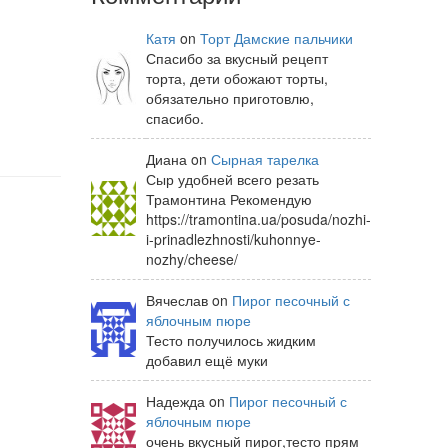
Катя
on
Торт Дамские пальчики
Спасибо за вкусный рецепт
торта, дети обожают торты,
обязательно приготовлю,
спасибо.
Диана on
Сырная тарелка
Сыр удобней всего резать
Трамонтина Рекомендую
https://tramontina.ua/posuda/nozhi-
i-prinadlezhnosti/kuhonnye-
nozhy/cheese/
Вячеслав on
Пирог песочный с
яблочным пюре
Тесто получилось жидким
добавил ещё муки
Надежда on
Пирог песочный с
яблочным пюре
очень вкусный пирог,тесто прям