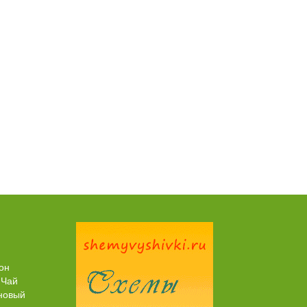
Пирог рыбный (с брюшками семги)
он
 Чай
новый