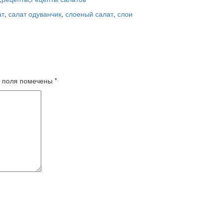
ат
,
салат одуванчик
,
слоеный салат
,
слои
 поля помечены
*