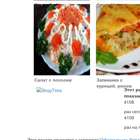
Салат Любимый
Салат Маяк
Салат с лососем
Запеканка с
курицей, рисом
Этот р
и овощами
показа
4108
раз сег
4109
раз на
Этот рецепт относится к категории:
Оформление блюд