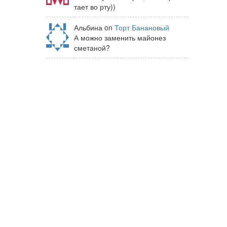
тает во рту))
Альбина on
Торт Банановый
А можно заменить майонез
сметаной?