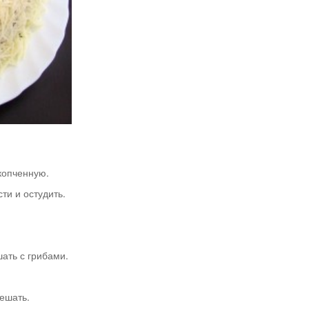
 копченную.
ти и остудить.
ать с грибами.
ешать.