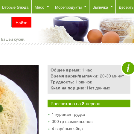
Вторые блюда
Мясо
Морепродукты
Выпечка
Десерт
Общее время:
1 час
Время варки/выпечки:
20-30 минут
Трудность:
Новичок
Ккал на порцию:
Нет данных
Рассчитано на
8
персон
1 куриная грудка
300 гр шампиньонов
4 варёных яйца