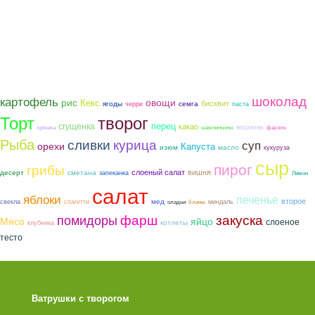
шоколад
картофель
рис
овощи
Кекс
бисквит
ягоды
семга
черри
паста
Торт
творог
сгущенка
перец
какао
морковь
крошка
шампиньоны
фасоль
Рыба
курица
сливки
суп
орехи
Капуста
изюм
масло
кукуруза
сыр
пирог
грибы
слоеный салат
вишня
сметана
десерт
запеканка
Лимон
салат
яблоки
печенье
второе
мед
свекла
спагетти
миндаль
оладьи
блины
фарш
закуска
помидоры
Мясо
яйцо
слоеное
котлеты
клубника
тесто
Ватрушки с творогом
Торт со Свеклой