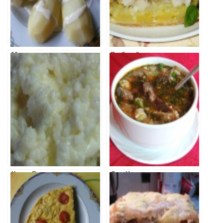
Медальоны из
Рыбный пирог
свинины в
сливочном
соусе
Каша Рисовая
Суп Харчо
Молочная