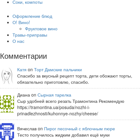
Соки, компоты
Оформление блюд
О! Вино!
Фруктовое вино
Травы-приправы
О нас
Комментарии
Катя
on
Торт Дамские пальчики
Спасибо за вкусный рецепт торта, дети обожают торты,
обязательно приготовлю, спасибо.
Диана on
Сырная тарелка
Сыр удобней всего резать Трамонтина Рекомендую
https://tramontina.ua/posuda/nozhi-i-
prinadlezhnosti/kuhonnye-nozhy/cheese/
Вячеслав on
Пирог песочный с яблочным пюре
Тесто получилось жидким добавил ещё муки