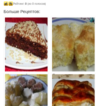
Рейтинг:
0
(из 0 голосов)
Больше Рецептов:
Шоколадный
Пшенная каша в
пирог с вишней
духовке
и миндалем