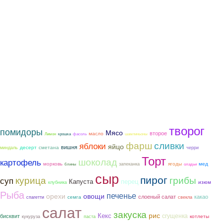
творог
помидоры
Мясо
второе
масло
Лимон
крошка
фасоль
шампиньоны
фарш
сливки
яблоки
яйцо
вишня
сметана
десерт
миндаль
черри
Торт
шоколад
картофель
морковь
ягоды
мед
запеканка
блины
оладьи
сыр
пирог
курица
грибы
суп
Капуста
перец
изюм
клубника
Рыба
печенье
орехи
овощи
слоеный салат
какао
семга
спагетти
свекла
салат
закуска
рис
Кекс
сгущенка
бисквит
котлеты
кукуруза
паста