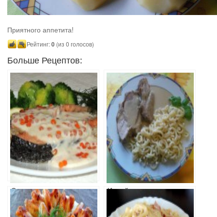
Приятного аппетита!
Рейтинг:
0
(из 0 голосов)
Больше Рецептов:
Семга в
Индейка в
сливочном
можжевеловом
соусе
соусе с пастой