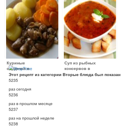
Куриные
Суп из рыбных
сердечки в
консервов в
коричневом
томатном соусе
Этот рецепт из категории Вторые блюда был показан
соусе с
5235
овощами
раз сегодня
5236
раз в прошлом месяце
5237
раз на прошлой неделе
5238