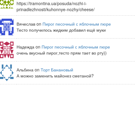
https://tramontina.ua/posuda/nozhi-i-
prinadlezhnosti/kuhonnye-nozhy/cheese/
Вячеслав on
Пирог песочный с яблочным пюре
Тесто получилось жидким добавил ещё муки
Надежда on
Пирог песочный с яблочным пюре
очень вкусный пирог,тесто прям тает во рту))
Альбина on
Торт Банановый
А можно заменить майонез сметаной?