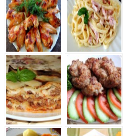
Куриные
Спагетти
крылышки в
Карбонара
медово-соевом
соусе
Лазанья с
Мясные косички
мясным фаршем