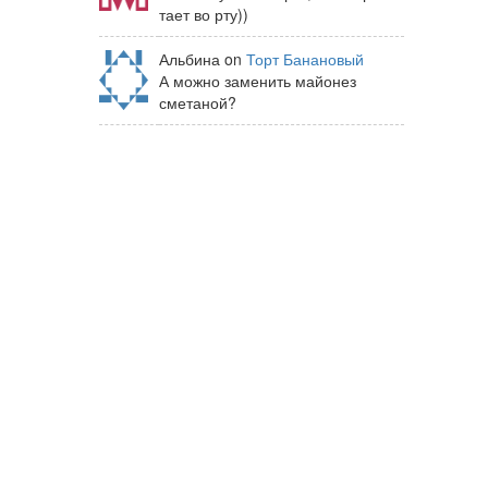
тает во рту))
Альбина on
Торт Банановый
А можно заменить майонез
сметаной?