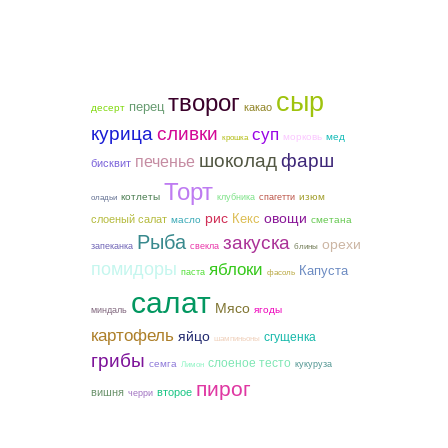
сыр
творог
перец
какао
десерт
курица
сливки
суп
морковь
мед
крошка
шоколад
фарш
печенье
бисквит
Торт
котлеты
изюм
клубника
спагетти
оладьи
рис
овощи
Кекс
слоеный салат
сметана
масло
Рыба
закуска
орехи
запеканка
свекла
блины
помидоры
яблоки
Капуста
паста
фасоль
салат
Мясо
ягоды
миндаль
картофель
яйцо
сгущенка
шампиньоны
грибы
слоеное тесто
семга
кукуруза
Лимон
пирог
вишня
второе
черри