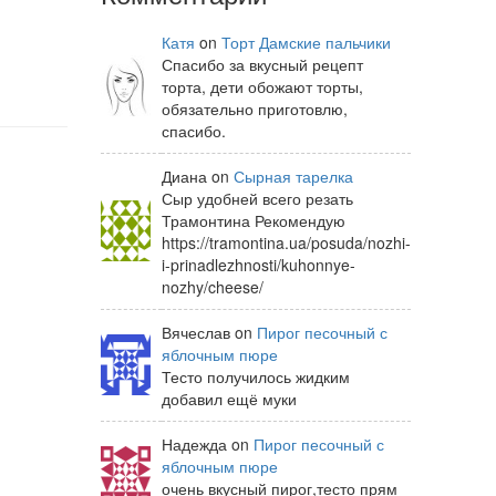
Катя
on
Торт Дамские пальчики
Спасибо за вкусный рецепт
торта, дети обожают торты,
обязательно приготовлю,
спасибо.
Диана on
Сырная тарелка
Сыр удобней всего резать
Трамонтина Рекомендую
https://tramontina.ua/posuda/nozhi-
i-prinadlezhnosti/kuhonnye-
nozhy/cheese/
Вячеслав on
Пирог песочный с
яблочным пюре
Тесто получилось жидким
добавил ещё муки
Надежда on
Пирог песочный с
яблочным пюре
очень вкусный пирог,тесто прям