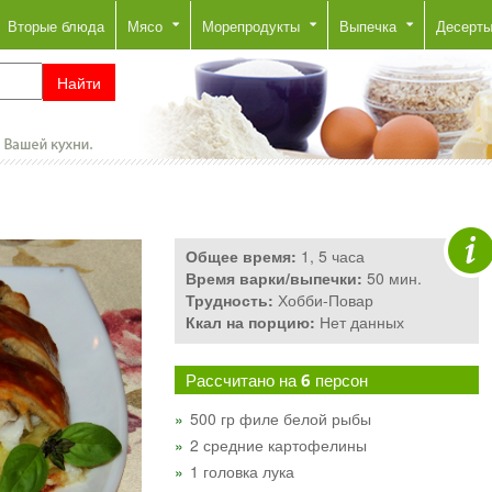
Вторые блюда
Мясо
Морепродукты
Выпечка
Десерт
Общее время:
1, 5 часа
Время варки/выпечки:
50 мин.
Трудность:
Хобби-Повар
Ккал на порцию:
Нет данных
Рассчитано на
6
персон
500 гр филе белой рыбы
2 средние картофелины
1 головка лука