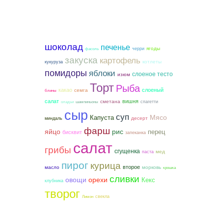
шоколад
печенье
ягоды
черри
фасоль
закуска
картофель
котлеты
кукуруза
помидоры
яблоки
слоеное тесто
изюм
Торт
Рыба
какао
слоеный
семга
блины
салат
вишня
сметана
спагетти
оладьи
шампиньоны
сыр
суп
Мясо
Капуста
десерт
миндаль
фарш
яйцо
рис
перец
бисквит
запеканка
салат
грибы
сгущенка
мед
паста
пирог
курица
второе
морковь
масло
крошка
сливки
овощи
орехи
Кекс
клубника
творог
свекла
Лимон