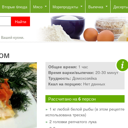
Вторые блюда
Мясо
Морепродукты
Выпечка
Десерт
дом
Общее время:
1 час
Время варки/выпечки:
20-30 минут
Трудность:
Домохозяйка
Ккал на порцию:
Нет данных
Рассчитано на
6
персон
1 кг любой белой рыбы (в этом рецепте
использована треска)
2 головки репчатого лука