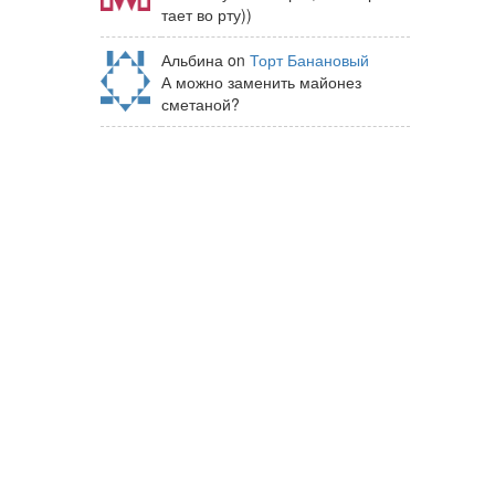
тает во рту))
Альбина on
Торт Банановый
А можно заменить майонез
сметаной?