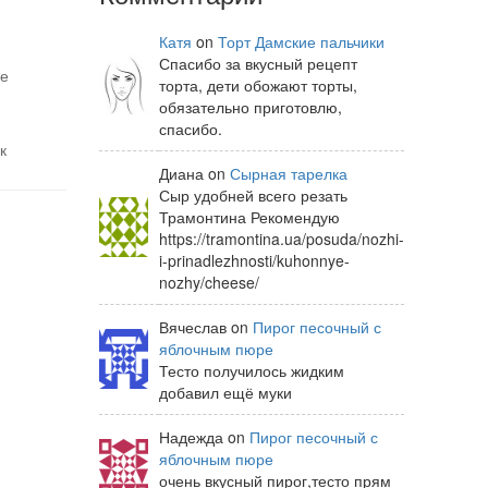
Катя
on
Торт Дамские пальчики
Спасибо за вкусный рецепт
не
торта, дети обожают торты,
обязательно приготовлю,
спасибо.
к
Диана on
Сырная тарелка
Сыр удобней всего резать
Трамонтина Рекомендую
https://tramontina.ua/posuda/nozhi-
i-prinadlezhnosti/kuhonnye-
nozhy/cheese/
Вячеслав on
Пирог песочный с
яблочным пюре
Тесто получилось жидким
добавил ещё муки
Надежда on
Пирог песочный с
яблочным пюре
очень вкусный пирог,тесто прям