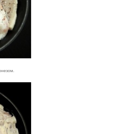
онезом.