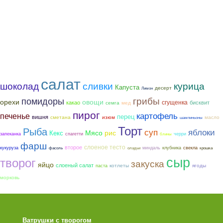
салат
шоколад
курица
сливки
Капуста
десерт
Лимон
грибы
помидоры
орехи
овощи
сгущенка
какао
бисквит
семга
мед
пирог
картофель
печенье
перец
вишня
сметана
изюм
масло
шампиньоны
Торт
Рыба
суп
яблоки
Мясо
рис
Кекс
запеканка
спагетти
черри
блины
фарш
слоеное тесто
второе
кукуруза
миндаль
клубника
свекла
фасоль
оладьи
крошка
сыр
творог
закуска
яйцо
слоеный салат
котлеты
ягоды
паста
морковь
Ватрушки с творогом
Торт со Свеклой