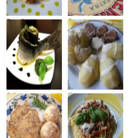
Паста Итальяно
Лазанья
(спагетти с
(итальянская
помидорами и
кухня)
базиликом)
Сибас с соусом
Медальоны из
Песто
свинины в
сливочном
соусе