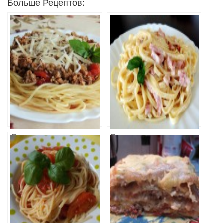
Больше Рецептов:
Спагетти
Спагетти
Болоньезе
Карбонара