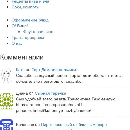
Рецепты пива и эля
Соки, компоты
Оформление блюд
О! Вино!
Фруктовое вино
Травы-приправы
О нас
Комментарии
Катя
on
Торт Дамские пальчики
Спасибо за вкусный рецепт торта, дети обожают торты,
обязательно приготовлю, спасибо.
Диана on
Сырная тарелка
Сыр удобней всего резать Трамонтина Рекомендую
https://tramontina.ua/posuda/nozhi-i-
prinadlezhnosti/kuhonnye-nozhy/cheese/
Вячеслав on
Пирог песочный с яблочным пюре
Тесто получилось жидким добавил ещё муки