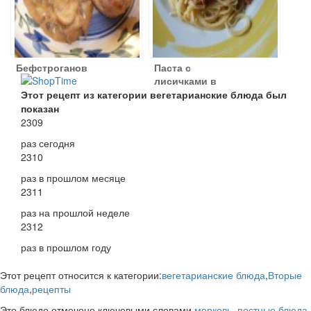
Бефстроганов
Паста с
лисичками в
сливочном
Этот рецепт из категории вегетарианские блюда был
соусе по-
показан
итальянски
2309
раз сегодня
2310
раз в прошлом месяце
2311
раз на прошлой неделе
2312
раз в прошлом году
Этот рецепт относится к категории:
вегетарианские блюда
,
Вторые
блюда
,
рецепты
Это блюдо отмечено ключевыми словами
морковь
,
постные блюда
,