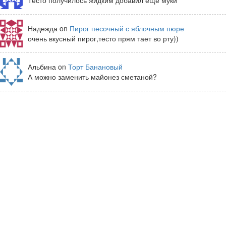
Надежда on
Пирог песочный с яблочным пюре
очень вкусный пирог,тесто прям тает во рту))
Альбина on
Торт Банановый
А можно заменить майонез сметаной?