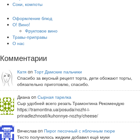
Соки, компоты
Оформление блюд
О! Вино!
Фруктовое вино
Травы-приправы
О нас
Комментарии
Катя
on
Торт Дамские пальчики
Спасибо за вкусный рецепт торта, дети обожают торты,
обязательно приготовлю, спасибо.
Диана on
Сырная тарелка
Сыр удобней всего резать Трамонтина Рекомендую
https://tramontina.ua/posuda/nozhi-i-
prinadlezhnosti/kuhonnye-nozhy/cheese/
Вячеслав on
Пирог песочный с яблочным пюре
Тесто получилось жидким добавил ещё муки