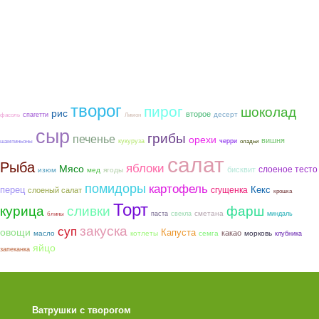
творог
пирог
шоколад
рис
второе
десерт
спагетти
фасоль
Лимон
сыр
грибы
печенье
орехи
вишня
кукуруза
черри
шампиньоны
оладьи
салат
Рыба
яблоки
Мясо
слоеное тесто
бисквит
мед
ягоды
изюм
помидоры
картофель
перец
сгущенка
Кекс
слоеный салат
крошка
Торт
курица
фарш
сливки
сметана
паста
свекла
миндаль
блины
закуска
суп
овощи
Капуста
какао
котлеты
семга
морковь
масло
клубника
яйцо
запеканка
Ватрушки с творогом
Торт со Свеклой