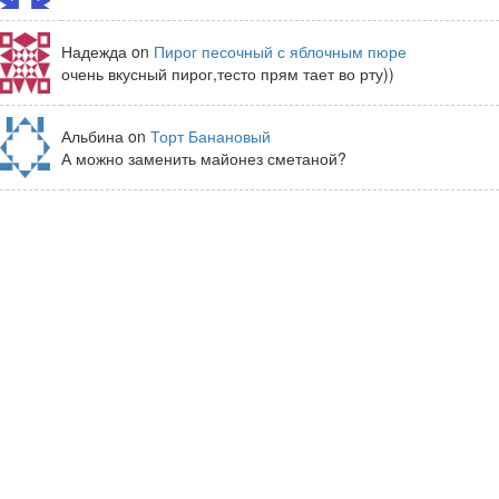
Надежда on
Пирог песочный с яблочным пюре
очень вкусный пирог,тесто прям тает во рту))
Альбина on
Торт Банановый
А можно заменить майонез сметаной?