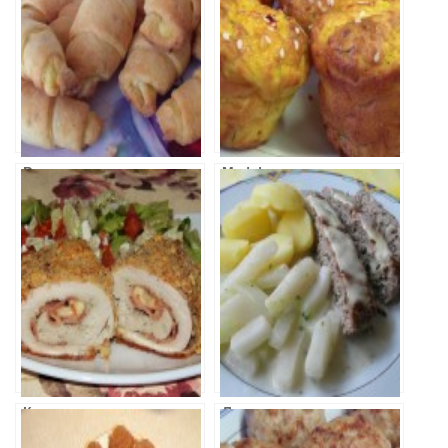
Рогалики с
Маффины с
сыром
кабачком и
сыром
Куриная грудка
Ленивая
с беконом и
Котлета с