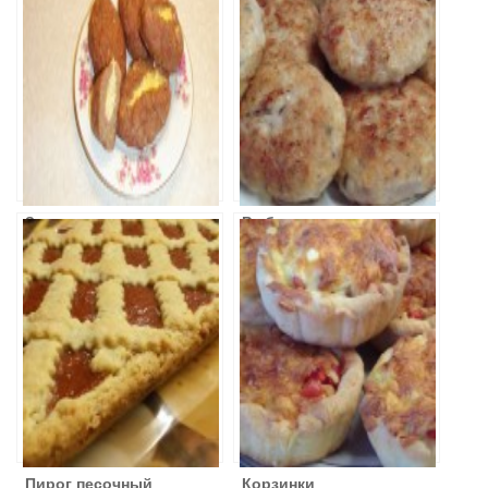
сыром
Сыром
Зразы с сыром
Рыбные
котлеты с
сыром
Пирог песочный
Корзинки