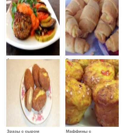
Ароматные
Рогалики с
котлеты и
сыром
овощной
рататуй
Зразы с сыром
Маффины с