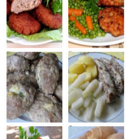
Котлеты
Котлеты из
рыбные
куриной грудки
с овощами
Котлеты с
Ленивая
начинкой
Котлета с
Сыром