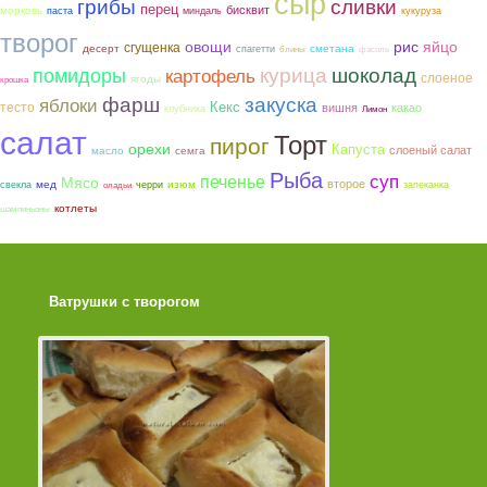
сыр
грибы
сливки
перец
бисквит
морковь
паста
миндаль
кукуруза
творог
овощи
рис
яйцо
сгущенка
сметана
десерт
спагетти
блины
фасоль
курица
шоколад
помидоры
картофель
слоеное
ягоды
крошка
фарш
закуска
яблоки
тесто
Кекс
вишня
какао
клубника
Лимон
салат
Торт
пирог
орехи
Капуста
слоеный салат
семга
масло
Рыба
суп
печенье
Мясо
второе
мед
изюм
свекла
черри
запеканка
оладьи
котлеты
шампиньоны
Ватрушки с творогом
Торт со Свеклой