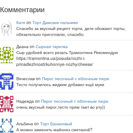
Комментарии
Катя
on
Торт Дамские пальчики
Спасибо за вкусный рецепт торта, дети обожают торты,
обязательно приготовлю, спасибо.
Диана on
Сырная тарелка
Сыр удобней всего резать Трамонтина Рекомендую
https://tramontina.ua/posuda/nozhi-i-
prinadlezhnosti/kuhonnye-nozhy/cheese/
Вячеслав on
Пирог песочный с яблочным пюре
Тесто получилось жидким добавил ещё муки
Надежда on
Пирог песочный с яблочным пюре
очень вкусный пирог,тесто прям тает во рту))
Альбина on
Торт Банановый
А можно заменить майонез сметаной?