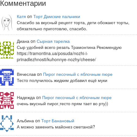
Комментарии
Катя
on
Торт Дамские пальчики
Спасибо за вкусный рецепт торта, дети обожают торты,
обязательно приготовлю, спасибо.
Диана on
Сырная тарелка
Сыр удобней всего резать Трамонтина Рекомендую
https://tramontina.ua/posuda/nozhi-i-
prinadlezhnosti/kuhonnye-nozhy/cheese/
Вячеслав on
Пирог песочный с яблочным пюре
Тесто получилось жидким добавил ещё муки
Надежда on
Пирог песочный с яблочным пюре
очень вкусный пирог,тесто прям тает во рту))
Альбина on
Торт Банановый
А можно заменить майонез сметаной?