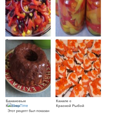
Салат с
Перец в сладкой
фасолью и
заливке
оливками
Банановые
Канапе с
Кексики
Красной Рыбой
и Икрой
Этот рецепт был показан