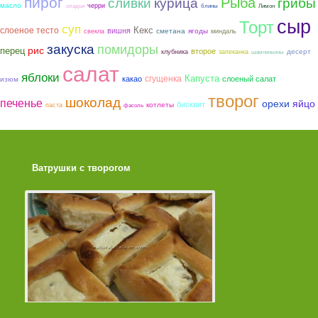
пирог
Рыба
курица
грибы
сливки
масло
черри
оладьи
блины
Лимон
сыр
Торт
суп
слоеное тесто
Кекс
вишня
сметана
ягоды
свекла
миндаль
закуска
помидоры
рис
перец
второе
десерт
клубника
запеканка
шампиньоны
салат
яблоки
сгущенка
Капуста
какао
слоеный салат
изюм
творог
шоколад
печенье
орехи
яйцо
бисквит
котлеты
паста
фасоль
Ватрушки с творогом
Торт со Свеклой