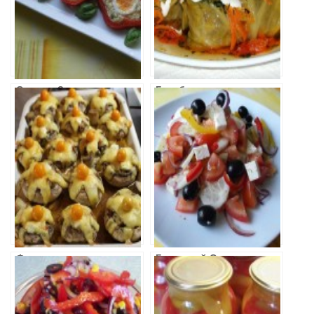
Сырная Закуска
Голубцы
в Перце
Фаршированные
Греческий Салат
Шампиньоны