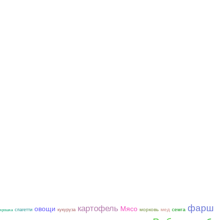
фарш
картофель
овощи
Мясо
морковь
мед
семга
спагетти
кукуруза
крошка