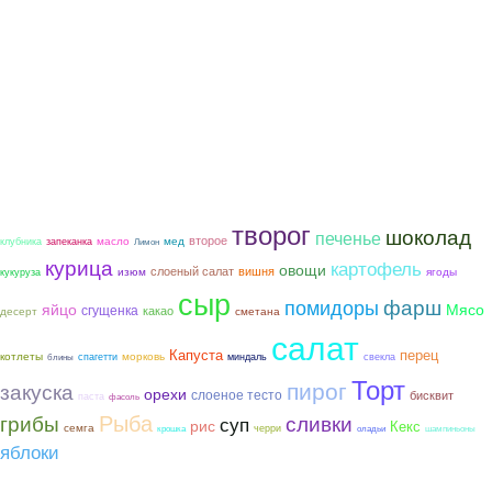
творог
шоколад
печенье
второе
мед
масло
клубника
запеканка
Лимон
курица
картофель
овощи
слоеный салат
вишня
ягоды
изюм
кукуруза
сыр
фарш
помидоры
яйцо
Мясо
сгущенка
какао
сметана
десерт
салат
Капуста
перец
котлеты
морковь
спагетти
миндаль
свекла
блины
Торт
пирог
закуска
орехи
слоеное тесто
бисквит
паста
фасоль
Рыба
грибы
сливки
суп
рис
Кекс
семга
черри
крошка
оладьи
шампиньоны
яблоки