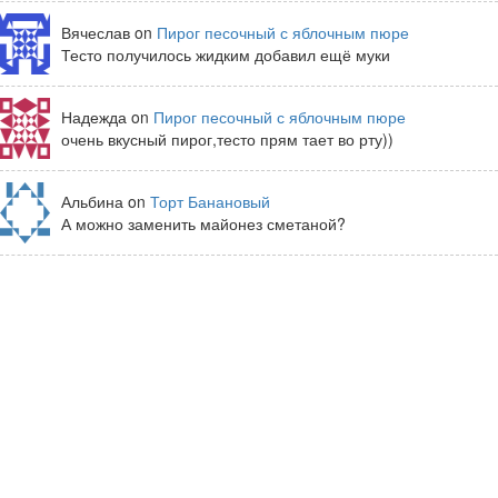
Вячеслав on
Пирог песочный с яблочным пюре
Тесто получилось жидким добавил ещё муки
Надежда on
Пирог песочный с яблочным пюре
очень вкусный пирог,тесто прям тает во рту))
Альбина on
Торт Банановый
А можно заменить майонез сметаной?