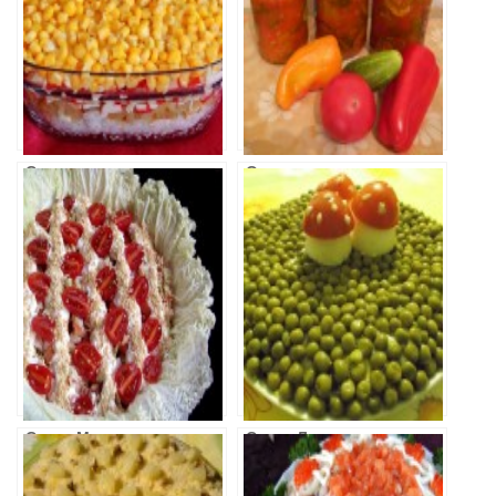
Салат с
Огурцы в
крабовыми
Томатной
палочками и
Заливке
рисом
Салат Маяк
Салат Лесная
Сказка