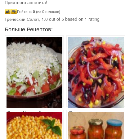
Приятного аппетита!
Рейтинг:
0
(из 0 голосов)
Греческий Салат
,
1.0
out of
5
based on
1
rating
Больше Рецептов:
Салат Шопский
Салат с
(болгарская
фасолью и
кухня)
оливками