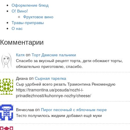
Оформление блюд
О! Вино!
Фруктовое вино
Травы-приправы
О нас
Комментарии
Катя
on
Торт Дамские пальчики
Спасибо за вкусный рецепт торта, дети обожают торты,
обязательно приготовлю, спасибо.
Диана on
Сырная тарелка
Сыр удобней всего резать Трамонтина Рекомендую
https://tramontina.ua/posuda/nozhi-i-
prinadlezhnosti/kuhonnye-nozhy/cheese/
Вячеслав on
Пирог песочный с яблочным пюре
Тесто получилось жидким добавил ещё муки