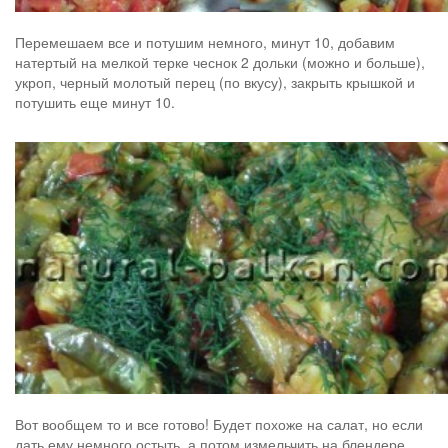
Перемешаем все и потушим немного, минут 10, добавим
натертый на мелкой терке чеснок 2 дольки (можно и больше),
укроп, черный молотый перец (по вкусу), закрыть крышкой и
потушить еще минут 10.
Вот вообщем то и все готово! Будет похоже на салат, но если
дать ему немного остыть, а потом измельчить на блендере,