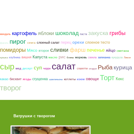
шоколад
закуска
грибы
картофель
яблоки
миндаль
паста
пирог
орехи
перец
слоеное тесто
слоеный салат
семга
фасоль
фарш
помидоры
сливки
печенье
Мясо
яйцо
второе
сметана
рис
Капуста
вишня
морковь
масло
клубника
свекла
запеканка
кукуруза
крошка
блины
Лимон
салат
сыр
Рыба
курица
суп
мед
десерт
черри
спагетти
оладьи
Торт
овощи
сгущенка
Кекс
какао
бисквит
ягоды
котлеты
изюм
шампиньоны
творог
Ватрушки с творогом
Торт со Свеклой