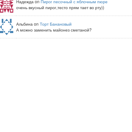
Надежда on
Пирог песочный с яблочным пюре
очень вкусный пирог,тесто прям тает во рту))
Альбина on
Торт Банановый
А можно заменить майонез сметаной?