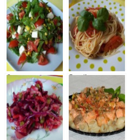
Салат с
Паста Итальяно
Рукколой и
(спагетти с
Помидорами
помидорами и
базиликом)