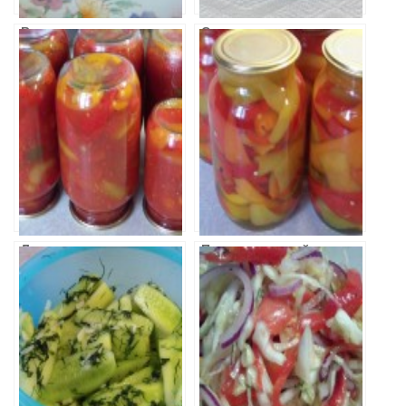
Винегрет с
Семга с
зеленым луком
томатами и
макаронами
Лечо
Перец в сладкой
заливке