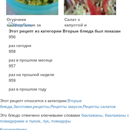
Огурчики
Салат с
малосольные за
капустой и
5 минут
помидором
Этот рецепт из категории Вторые блюда был показан
956
раз сегодня
958
раз в прошлом месяце
957
раз на прошлой неделе
959
раз в прошлом году
Этот рецепт относится к категории:
Вторые
блюда
,
Заготовки
,
рецепты
,
Рецепты закусок
,
Рецепты салатов
Это блюдо отмечено ключевыми словами
баклажаны
,
баклажаны с
помидорами и луком
,
лук
,
помидоры
Kommentieren