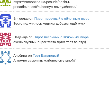
https://tramontina.ua/posuda/nozhi-i-
prinadlezhnosti/kuhonnye-nozhy/cheese/
Вячеслав on
Пирог песочный с яблочным пюре
Тесто получилось жидким добавил ещё муки
Надежда on
Пирог песочный с яблочным пюре
очень вкусный пирог,тесто прям тает во рту))
Альбина on
Торт Банановый
А можно заменить майонез сметаной?