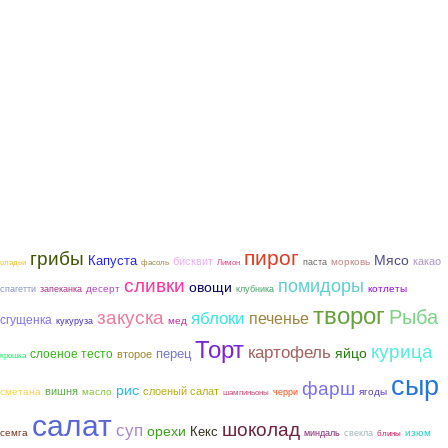
пирог
грибы
Мясо
Капуста
бисквит
какао
морковь
паста
оладьи
фасоль
Лимон
сливки
помидоры
овощи
котлеты
десерт
спагетти
запеканка
клубника
творог
Рыба
закуска
яблоки
печенье
сгущенка
мед
кукуруза
Торт
курица
картофель
яйцо
слоеное тесто
перец
второе
крошка
сыр
фарш
рис
вишня
слоеный салат
сметана
ягоды
масло
черри
шампиньоны
салат
шоколад
суп
орехи
Кекс
семга
изюм
миндаль
свекла
блины