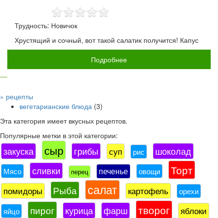
Трудность: Новичок
Хрустящий и сочный, вот такой салатик получится! Капус
Подробнее
» рецепты
вегетарианские блюда
(3)
Эта категория имеет
вкусных рецептов.
Популярные метки в этой категории:
сыр
закуска
грибы
шоколад
суп
рис
Торт
сливки
печенье
Мясо
овощи
перец
салат
Рыба
помидоры
картофель
орехи
творог
пирог
курица
фарш
яблоки
яйцо