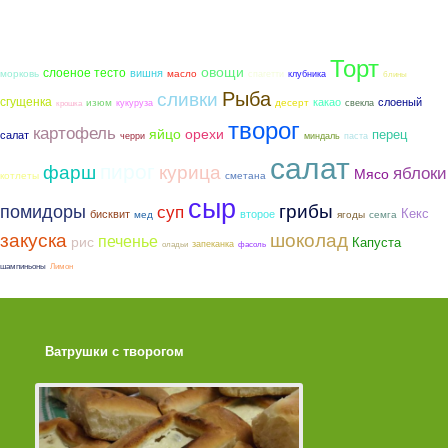
Торт
овощи
слоеное тесто
вишня
морковь
масло
спагетти
клубника
блины
Рыба
сливки
сгущенка
какао
слоеный
изюм
десерт
кукуруза
свекла
крошка
творог
картофель
яйцо
орехи
перец
салат
черри
миндаль
паста
салат
пирог
фарш
курица
яблоки
Мясо
котлеты
сметана
сыр
грибы
помидоры
суп
Кекс
бисквит
второе
мед
ягоды
семга
закуска
шоколад
печенье
рис
Капуста
запеканка
оладьи
фасоль
шампиньоны
Лимон
Ватрушки с творогом
Торт со Свеклой