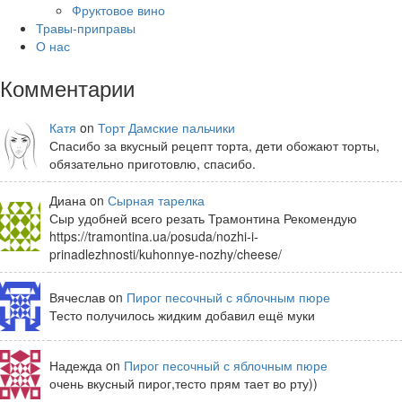
Фруктовое вино
Травы-приправы
О нас
Комментарии
Катя
on
Торт Дамские пальчики
Спасибо за вкусный рецепт торта, дети обожают торты,
обязательно приготовлю, спасибо.
Диана on
Сырная тарелка
Сыр удобней всего резать Трамонтина Рекомендую
https://tramontina.ua/posuda/nozhi-i-
prinadlezhnosti/kuhonnye-nozhy/cheese/
Вячеслав on
Пирог песочный с яблочным пюре
Тесто получилось жидким добавил ещё муки
Надежда on
Пирог песочный с яблочным пюре
очень вкусный пирог,тесто прям тает во рту))