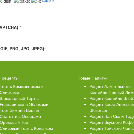
Еще »
CAPTCHA)
*
IF, PNG, JPG, JPEG):
Свеклой
Торт Медовик Карамельный
 рецепты
Новые Напитки
Торт с Крыжовником и
Рецепт Алкогольного
Сливками
Коктейля Пряный Лим
Шоколадный Торт с
Рецепт Коктейля Злой
Розмарином и Яблоками
Рецепт Кофе Апельси
Торт Зимняя Вишня
Шоколад
Спагетти с Овощами
Рецепт Чая Скотч Тод
Ореховый Торт
Рецепт Вкусного Кофе
Сливовый Торт с Коньяком
Рецепт Тайского Чая с
Салат с Креветками и Киви
Льдом