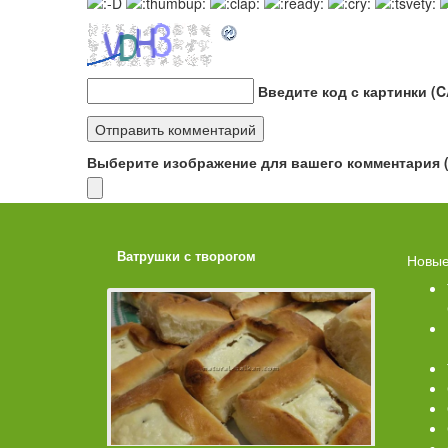
Введите код с картинки (
Выберите изображение для вашего комментария (G
ахарной
Ватрушки с творогом
Торт со 
Новые