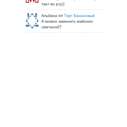
тает во рту))
Альбина on
Торт Банановый
А можно заменить майонез
сметаной?