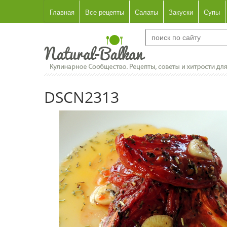
Главная
Все рецепты
Салаты
Закуски
Супы
DSCN2313