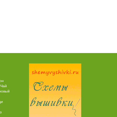
Пирог рыбный (с брюшками семги)
он
 Чай
новый
ди
о