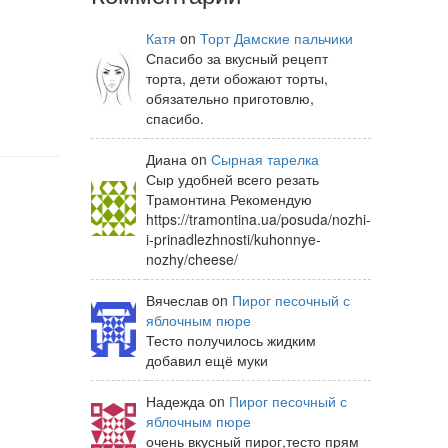
Катя
on
Торт Дамские пальчики
Спасибо за вкусный рецепт
торта, дети обожают торты,
обязательно приготовлю,
спасибо.
Диана on
Сырная тарелка
Сыр удобней всего резать
Трамонтина Рекомендую
https://tramontina.ua/posuda/nozhi-
i-prinadlezhnosti/kuhonnye-
nozhy/cheese/
Вячеслав on
Пирог песочный с
яблочным пюре
Тесто получилось жидким
добавил ещё муки
Надежда on
Пирог песочный с
яблочным пюре
очень вкусный пирог,тесто прям