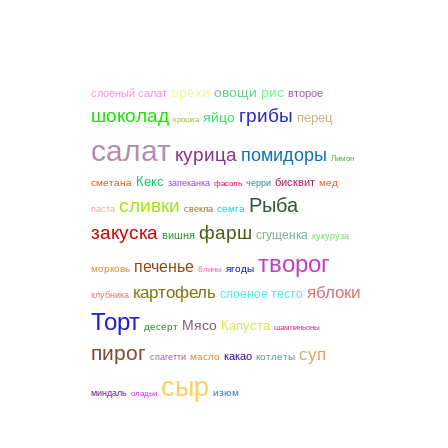
орехи
овощи
рис
слоеный салат
второе
шоколад
грибы
яйцо
перец
крошка
салат
курица
помидоры
Лимон
Кекс
бисквит
сметана
мед
запеканка
черри
фасоль
Рыба
сливки
семга
паста
свекла
закуска
фарш
сгущенка
вишня
кукуруза
творог
печенье
морковь
ягоды
блины
картофель
яблоки
слоеное тесто
клубника
Торт
Мясо
Капуста
десерт
шампиньоны
пирог
суп
какао
котлеты
масло
спагетти
сыр
изюм
миндаль
оладьи