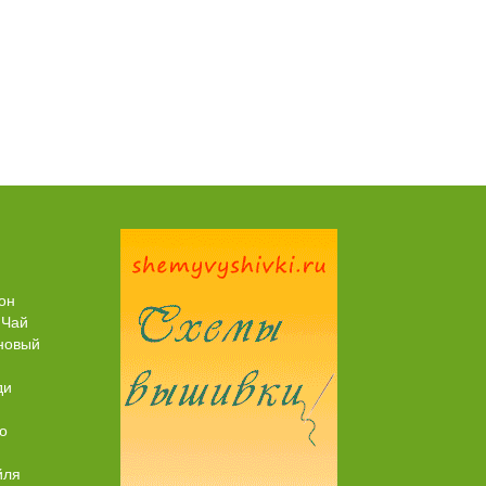
Пирог рыбный (с брюшками семги)
он
 Чай
новый
ди
о
йля