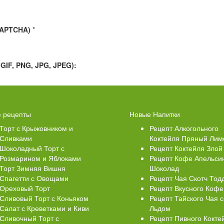
CAPTCHA)
*
IF, PNG, JPG, JPEG):
Свеклой
Торт Медовик Карамельный
 рецепты
Новые Напитки
Торт с Крыжовником и
Рецепт Алкогольного
Сливками
Коктейля Пряный Лим
Шоколадный Торт с
Рецепт Коктейля Злой
Розмарином и Яблоками
Рецепт Кофе Апельси
Торт Зимняя Вишня
Шоколад
Спагетти с Овощами
Рецепт Чая Скотч Тод
Ореховый Торт
Рецепт Вкусного Кофе
Сливовый Торт с Коньяком
Рецепт Тайского Чая с
Салат с Креветками и Киви
Льдом
Сливочный Торт с
Рецепт Пивного Кокте