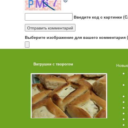
Введите код с картинки (
Выберите изображение для вашего комментария (G
ахарной
Ватрушки с творогом
Торт со 
Новые