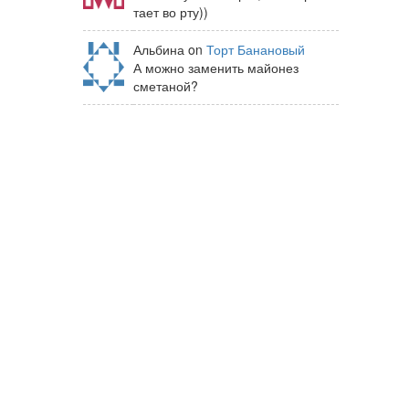
тает во рту))
Альбина on
Торт Банановый
А можно заменить майонез
сметаной?