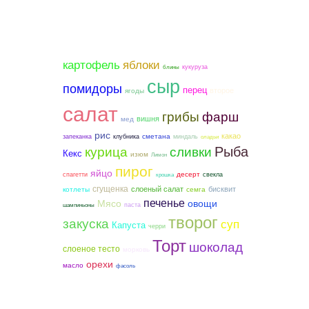
картофель
яблоки
кукуруза
блины
сыр
помидоры
перец
второе
ягоды
салат
грибы
фарш
вишня
мед
рис
какао
сметана
запеканка
клубника
миндаль
оладьи
Рыба
курица
сливки
Кекс
изюм
Лимон
пирог
яйцо
десерт
спагетти
свекла
крошка
сгущенка
слоеный салат
бисквит
котлеты
семга
печенье
Мясо
овощи
паста
шампиньоны
творог
закуска
суп
Капуста
черри
Торт
шоколад
слоеное тесто
морковь
орехи
масло
фасоль