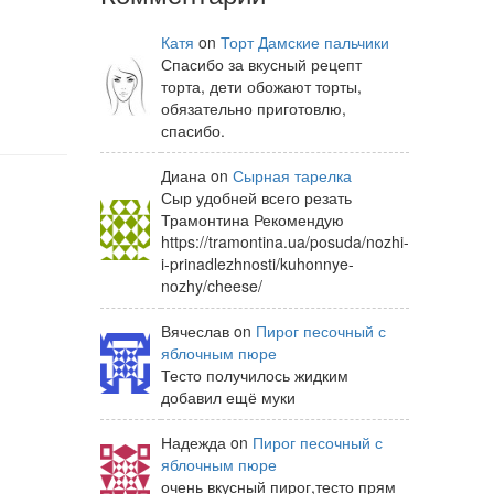
Катя
on
Торт Дамские пальчики
Спасибо за вкусный рецепт
торта, дети обожают торты,
обязательно приготовлю,
спасибо.
Диана on
Сырная тарелка
Сыр удобней всего резать
Трамонтина Рекомендую
https://tramontina.ua/posuda/nozhi-
i-prinadlezhnosti/kuhonnye-
nozhy/cheese/
Вячеслав on
Пирог песочный с
яблочным пюре
Тесто получилось жидким
добавил ещё муки
Надежда on
Пирог песочный с
яблочным пюре
очень вкусный пирог,тесто прям