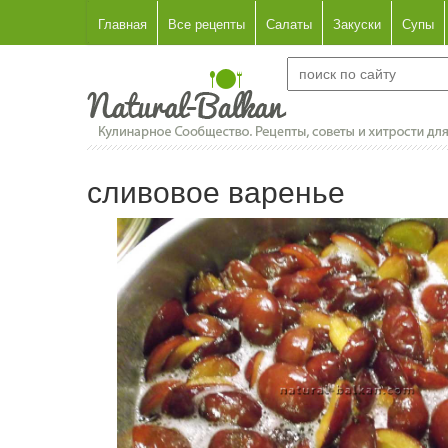
Главная
Все рецепты
Салаты
Закуски
Супы
сливовое варенье