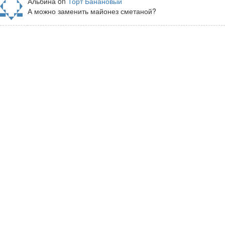
Альбина on
Торт Банановый
А можно заменить майонез сметаной?