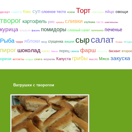
Торт
суп
яйцо
овощи
Кекс
слоеное тесто
сметана
десерт
изюм
спагетти
творог
сливки
картофель
рис
клубника
паста
крошка
шампиньоны
курица
помидоры
печенье
слоеный салат
кукуруза
запеканка
фасоль
салат
сыр
Рыба
яблоки
сгущенка
вишня
мед
ягоды
черри
блины
пирог
шоколад
фарш
перец
какао
бисквит
второе
свекла
миндаль
Лимон
грибы
закуска
орехи
Мясо
Капуста
котлеты
семга
морковь
масло
оладьи
Ватрушки с творогом
Торт со Свеклой