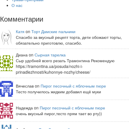
О нас
Комментарии
Катя
on
Торт Дамские пальчики
Спасибо за вкусный рецепт торта, дети обожают торты,
обязательно приготовлю, спасибо.
Диана on
Сырная тарелка
Сыр удобней всего резать Трамонтина Рекомендую
https://tramontina.ua/posuda/nozhi-i-
prinadlezhnosti/kuhonnye-nozhy/cheese/
Вячеслав on
Пирог песочный с яблочным пюре
Тесто получилось жидким добавил ещё муки
Надежда on
Пирог песочный с яблочным пюре
очень вкусный пирог,тесто прям тает во рту))