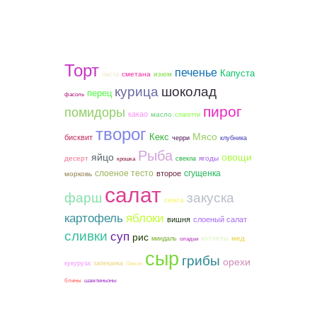
Торт
печенье
Капуста
сметана
изюм
паста
курица
шоколад
перец
фасоль
пирог
помидоры
какао
масло
спагетти
творог
Мясо
Кекс
бисквит
черри
клубника
Рыба
яйцо
овощи
ягоды
десерт
свекла
крошка
слоеное тесто
сгущенка
второе
морковь
салат
фарш
закуска
семга
картофель
яблоки
вишня
слоеный салат
сливки
суп
рис
котлеты
мед
миндаль
оладьи
сыр
грибы
орехи
кукуруза
запеканка
Лимон
блины
шампиньоны