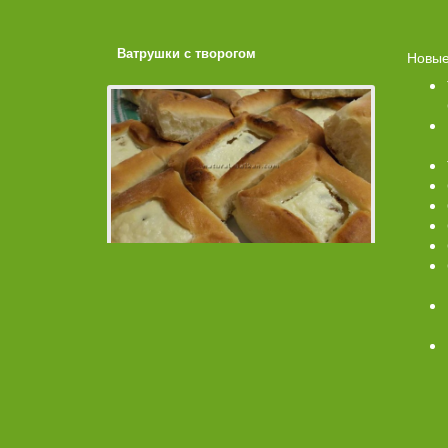
ахарной
Ватрушки с творогом
Торт со 
Новые