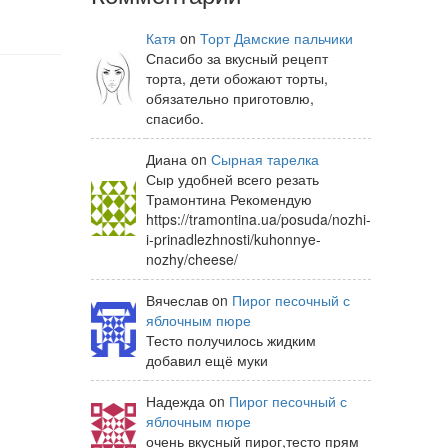
Катя
on
Торт Дамские пальчики
Спасибо за вкусный рецепт
торта, дети обожают торты,
обязательно приготовлю,
спасибо.
Диана on
Сырная тарелка
Сыр удобней всего резать
Трамонтина Рекомендую
https://tramontina.ua/posuda/nozhi-
i-prinadlezhnosti/kuhonnye-
nozhy/cheese/
Вячеслав on
Пирог песочный с
яблочным пюре
Тесто получилось жидким
добавил ещё муки
Надежда on
Пирог песочный с
яблочным пюре
очень вкусный пирог,тесто прям