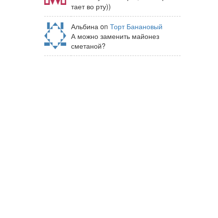
тает во рту))
Альбина on
Торт Банановый
А можно заменить майонез
сметаной?