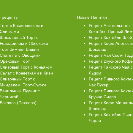
Свеклой
Торт Медовик Карамельный
 рецепты
Новые Напитки
Торт с Крыжовником и
Рецепт Алкогольного
Сливками
Коктейля Пряный Лим
Шоколадный Торт с
Рецепт Коктейля Злой
Розмарином и Яблоками
Рецепт Кофе Апельси
Торт Зимняя Вишня
Шоколад
Спагетти с Овощами
Рецепт Чая Скотч Тод
Ореховый Торт
Рецепт Вкусного Кофе
Сливовый Торт с Коньяком
Рецепт Тайского Чая с
Салат с Креветками и Киви
Льдом
Сливочный Торт с
Рецепт Пивного Кокте
Миндалем. Торт-Суфле
Чак Пукер
Ванильный Пудинг с
Рецепт Пивного Кокте
Черникой
Кружка Сидра
Баклава (Пахлава)
Рецепт Кофе Миндал
Шоколад
Рецепт Коктейля Пья
Чарли