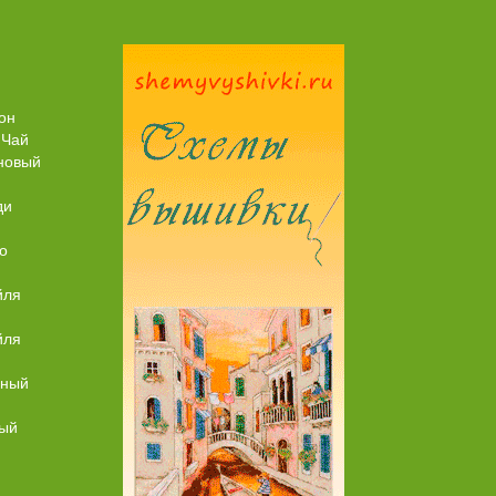
Пирог рыбный (с брюшками семги)
он
 Чай
новый
ди
о
йля
йля
ьный
ный