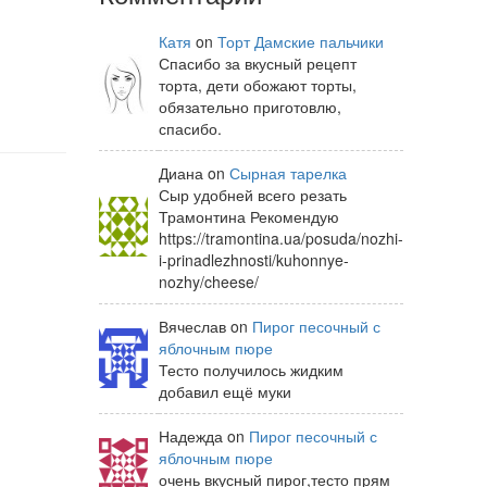
Катя
on
Торт Дамские пальчики
Спасибо за вкусный рецепт
торта, дети обожают торты,
обязательно приготовлю,
спасибо.
Диана on
Сырная тарелка
Сыр удобней всего резать
Трамонтина Рекомендую
https://tramontina.ua/posuda/nozhi-
i-prinadlezhnosti/kuhonnye-
nozhy/cheese/
Вячеслав on
Пирог песочный с
яблочным пюре
Тесто получилось жидким
добавил ещё муки
Надежда on
Пирог песочный с
яблочным пюре
очень вкусный пирог,тесто прям