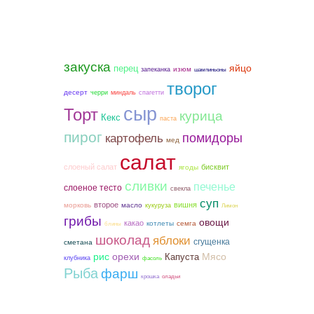
закуска
яйцо
перец
изюм
запеканка
шампиньоны
творог
десерт
черри
миндаль
спагетти
сыр
Торт
курица
Кекс
паста
пирог
помидоры
картофель
мед
салат
слоеный салат
бисквит
ягоды
сливки
печенье
слоеное тесто
свекла
суп
второе
вишня
морковь
масло
кукуруза
Лимон
грибы
овощи
какао
котлеты
семга
блины
шоколад
яблоки
сгущенка
сметана
рис
орехи
Мясо
Капуста
клубника
фасоль
Рыба
фарш
крошка
оладьи