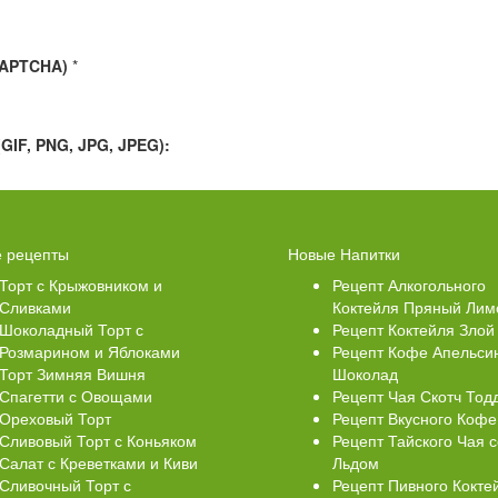
CAPTCHA)
*
IF, PNG, JPG, JPEG):
Свеклой
Торт Медовик Карамельный
 рецепты
Новые Напитки
Торт с Крыжовником и
Рецепт Алкогольного
Сливками
Коктейля Пряный Лим
Шоколадный Торт с
Рецепт Коктейля Злой
Розмарином и Яблоками
Рецепт Кофе Апельси
Торт Зимняя Вишня
Шоколад
Спагетти с Овощами
Рецепт Чая Скотч Тод
Ореховый Торт
Рецепт Вкусного Кофе
Сливовый Торт с Коньяком
Рецепт Тайского Чая с
Салат с Креветками и Киви
Льдом
Сливочный Торт с
Рецепт Пивного Кокте