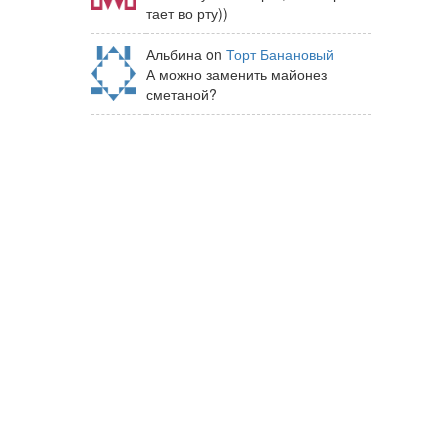
тает во рту))
Альбина on
Торт Банановый
А можно заменить майонез
сметаной?