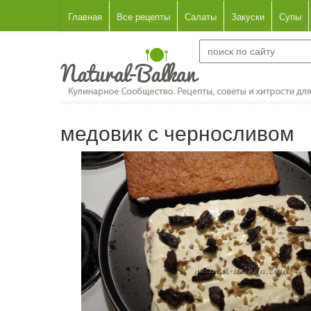
Главная
Все рецепты
Салаты
Закуски
Супы
медовик с черносливом