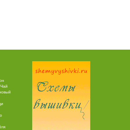
Пирог рыбный (с брюшками семги)
он
 Чай
новый
ди
о
йля