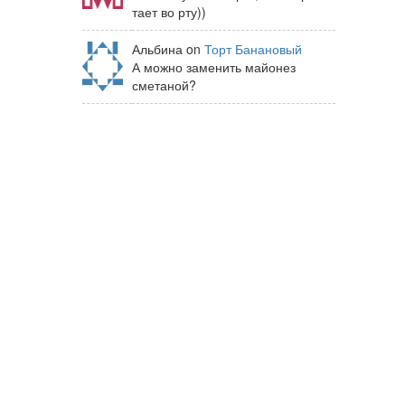
тает во рту))
Альбина on
Торт Банановый
А можно заменить майонез
сметаной?