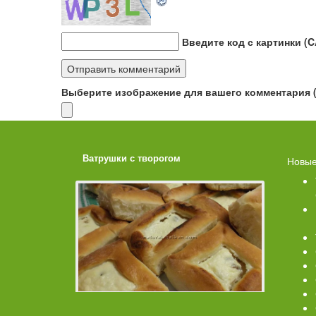
Введите код с картинки (
Выберите изображение для вашего комментария (G
ахарной
Ватрушки с творогом
Торт со 
Новые