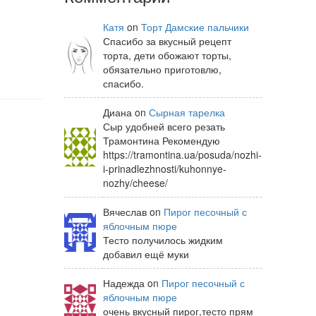
Катя
on
Торт Дамские пальчики
Спасибо за вкусный рецепт
торта, дети обожают торты,
обязательно приготовлю,
спасибо.
Диана on
Сырная тарелка
Сыр удобней всего резать
Трамонтина Рекомендую
https://tramontina.ua/posuda/nozhi-
i-prinadlezhnosti/kuhonnye-
nozhy/cheese/
Вячеслав on
Пирог песочный с
яблочным пюре
Тесто получилось жидким
добавил ещё муки
Надежда on
Пирог песочный с
яблочным пюре
очень вкусный пирог,тесто прям