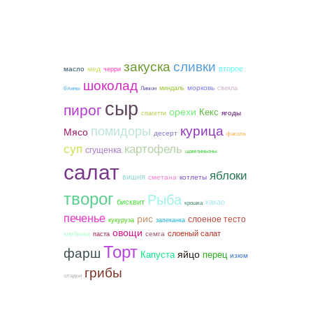
закуска
сливки
второе
мед
масло
черри
шоколад
морковь
миндаль
свекла
блины
Лимон
сыр
пирог
орехи
Кекс
ягоды
спагетти
курица
помидоры
Мясо
десерт
фасоль
суп
картофель
сгущенка
шампиньоны
салат
яблоки
вишня
сметана
котлеты
творог
Рыба
бисквит
какао
крошка
печенье
рис
слоеное тесто
кукуруза
запеканка
овощи
слоеный салат
семга
клубника
паста
Торт
фарш
яйцо
Капуста
перец
изюм
грибы
оладьи