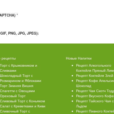
CAPTCHA)
*
IF, PNG, JPG, JPEG):
Свеклой
Торт Медовик Карамельный
 рецепты
Новые Напитки
Торт с Крыжовником и
Рецепт Алкогольного
Сливками
Коктейля Пряный Лим
Шоколадный Торт с
Рецепт Коктейля Злой
Розмарином и Яблоками
Рецепт Кофе Апельси
Торт Зимняя Вишня
Шоколад
Спагетти с Овощами
Рецепт Чая Скотч Тод
Ореховый Торт
Рецепт Вкусного Кофе
Сливовый Торт с Коньяком
Рецепт Тайского Чая с
Салат с Креветками и Киви
Льдом
Сливочный Торт с
Рецепт Пивного Кокте