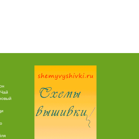
Пирог рыбный (с брюшками семги)
он
 Чай
новый
ди
о
йля