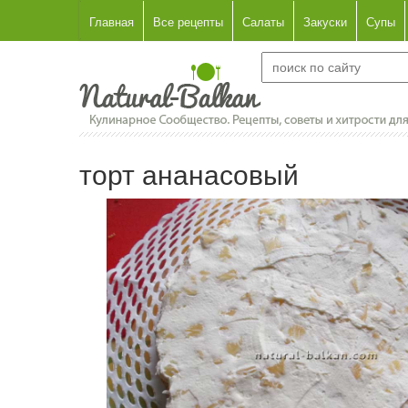
Главная
Все рецепты
Салаты
Закуски
Супы
торт ананасовый