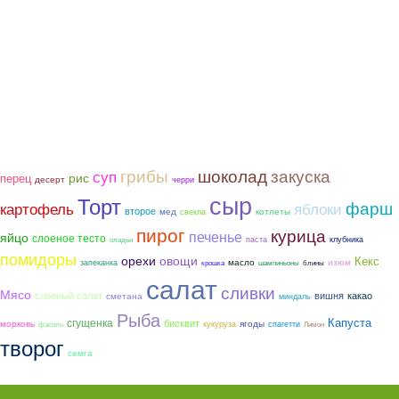
грибы
шоколад
закуска
суп
рис
перец
десерт
черри
сыр
Торт
фарш
картофель
яблоки
второе
мед
котлеты
свекла
пирог
курица
печенье
яйцо
слоеное тесто
паста
клубника
оладьи
помидоры
орехи
овощи
Кекс
масло
изюм
запеканка
крошка
шампиньоны
блины
салат
сливки
Мясо
слоеный салат
вишня
какао
сметана
миндаль
Рыба
сгущенка
Капуста
бисквит
морковь
ягоды
кукуруза
спагетти
фасоль
Лимон
творог
семга