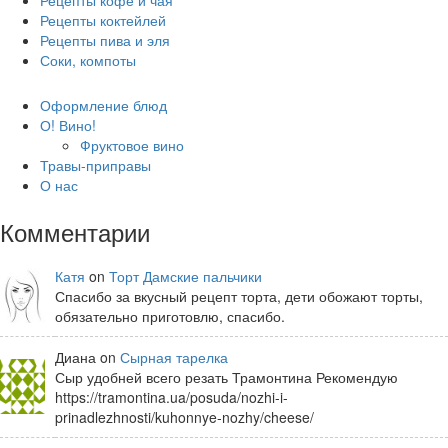
Рецепты коктейлей
Рецепты пива и эля
Соки, компоты
Оформление блюд
О! Вино!
Фруктовое вино
Травы-приправы
О нас
Комментарии
Катя
on
Торт Дамские пальчики
Спасибо за вкусный рецепт торта, дети обожают торты,
обязательно приготовлю, спасибо.
Диана on
Сырная тарелка
Сыр удобней всего резать Трамонтина Рекомендую
https://tramontina.ua/posuda/nozhi-i-
prinadlezhnosti/kuhonnye-nozhy/cheese/