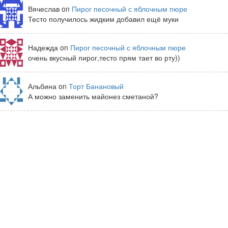
Вячеслав on
Пирог песочный с яблочным пюре
Тесто получилось жидким добавил ещё муки
Надежда on
Пирог песочный с яблочным пюре
очень вкусный пирог,тесто прям тает во рту))
Альбина on
Торт Банановый
А можно заменить майонез сметаной?