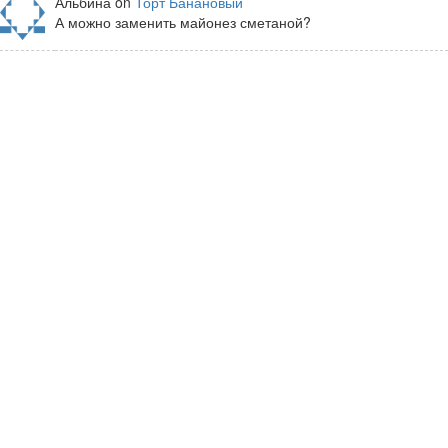
Альбина on
Торт Банановый
А можно заменить майонез сметаной?