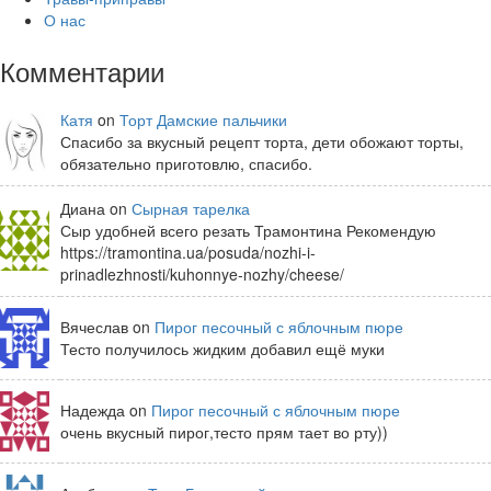
О нас
Комментарии
Катя
on
Торт Дамские пальчики
Спасибо за вкусный рецепт торта, дети обожают торты,
обязательно приготовлю, спасибо.
Диана on
Сырная тарелка
Сыр удобней всего резать Трамонтина Рекомендую
https://tramontina.ua/posuda/nozhi-i-
prinadlezhnosti/kuhonnye-nozhy/cheese/
Вячеслав on
Пирог песочный с яблочным пюре
Тесто получилось жидким добавил ещё муки
Надежда on
Пирог песочный с яблочным пюре
очень вкусный пирог,тесто прям тает во рту))