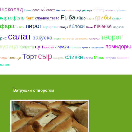
шоколад
перец
слоеный салат
семга
мед
масло
десерт
клубника
блины
фасоль
Рыба
грибы
картофель
яйцо
Кекс
слоеное тесто
какао
паста
пирог
фарш
яблоки
печенье
сгущенка
ягоды
морковь
изюм
Лимон
салат
творог
закуска
рис
котлеты
запеканка
кукуруза
оладьи
курица
помидоры
суп
орехи
Капуста
сметана
спагетти
крошка
шампиньоны
сыр
Торт
сливки
овощи
Мясо
второе
бисквит
черри
миндаль
свекла
вишня
Ватрушки с творогом
Торт со Свеклой