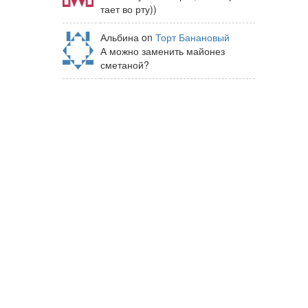
тает во рту))
Альбина on
Торт Банановый
А можно заменить майонез
сметаной?