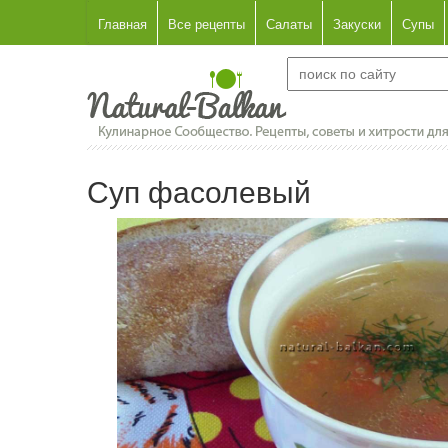
Главная
Все рецепты
Салаты
Закуски
Супы
Суп фасолевый