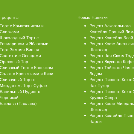
Свеклой
Торт Медовик Карамельный
 рецепты
Новые Напитки
Торт с Крыжовником и
Рецепт Алкогольного
Сливками
Коктейля Пряный Лим
Шоколадный Торт с
Рецепт Коктейля Злой
Розмарином и Яблоками
Рецепт Кофе Апельси
Торт Зимняя Вишня
Шоколад
Спагетти с Овощами
Рецепт Чая Скотч Тод
Ореховый Торт
Рецепт Вкусного Кофе
Сливовый Торт с Коньяком
Рецепт Тайского Чая с
Салат с Креветками и Киви
Льдом
Сливочный Торт с
Рецепт Пивного Кокте
Миндалем. Торт-Суфле
Чак Пукер
Ванильный Пудинг с
Рецепт Пивного Кокте
Черникой
Кружка Сидра
Баклава (Пахлава)
Рецепт Кофе Миндал
Шоколад
Рецепт Коктейля Пья
Чарли