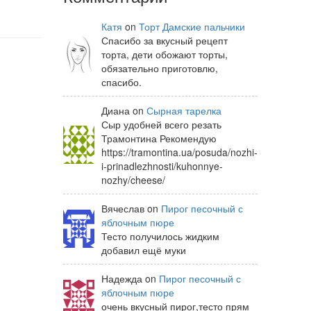
Катя
on
Торт Дамские пальчики
Спасибо за вкусный рецепт
торта, дети обожают торты,
обязательно приготовлю,
спасибо.
Диана on
Сырная тарелка
Сыр удобней всего резать
Трамонтина Рекомендую
https://tramontina.ua/posuda/nozhi-
i-prinadlezhnosti/kuhonnye-
nozhy/cheese/
Вячеслав on
Пирог песочный с
яблочным пюре
Тесто получилось жидким
добавил ещё муки
Надежда on
Пирог песочный с
яблочным пюре
очень вкусный пирог,тесто прям