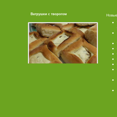
ахарной
Ватрушки с творогом
Торт со 
Новые