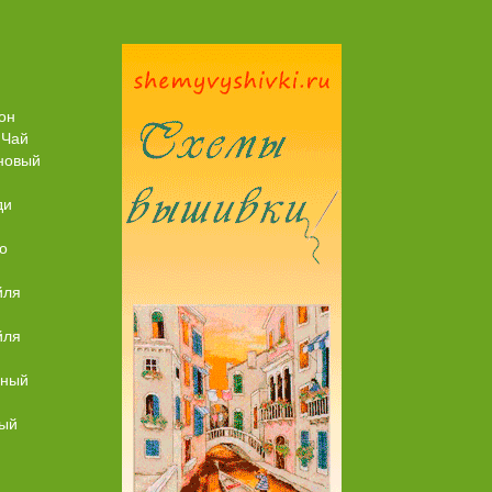
Пирог рыбный (с брюшками семги)
он
 Чай
новый
ди
о
йля
йля
ьный
ный