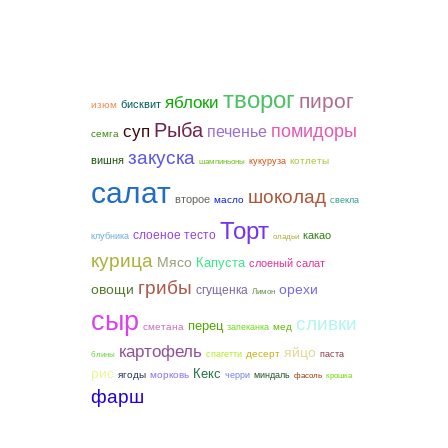
творог
пирог
яблоки
бисквит
изюм
Рыба
помидоры
суп
печенье
семга
закуска
вишня
котлеты
кукуруза
шампиньоны
салат
шоколад
второе
масло
свекла
Торт
слоеное тесто
какао
клубника
оладьи
курица
Мясо
Капуста
слоеный салат
грибы
овощи
орехи
сгущенка
Лимон
сыр
сливки
перец
сметана
мед
запеканка
картофель
яйцо
десерт
спагетти
паста
блины
рис
Кекс
ягоды
морковь
черри
миндаль
фасоль
крошка
фарш