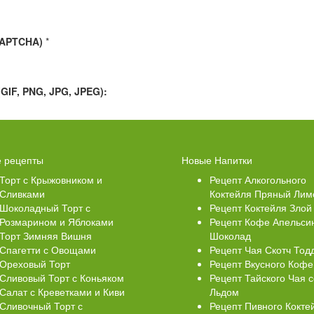
CAPTCHA)
*
IF, PNG, JPG, JPEG):
Свеклой
Торт Медовик Карамельный
 рецепты
Новые Напитки
Торт с Крыжовником и
Рецепт Алкогольного
Сливками
Коктейля Пряный Лим
Шоколадный Торт с
Рецепт Коктейля Злой
Розмарином и Яблоками
Рецепт Кофе Апельси
Торт Зимняя Вишня
Шоколад
Спагетти с Овощами
Рецепт Чая Скотч Тод
Ореховый Торт
Рецепт Вкусного Кофе
Сливовый Торт с Коньяком
Рецепт Тайского Чая с
Салат с Креветками и Киви
Льдом
Сливочный Торт с
Рецепт Пивного Кокте