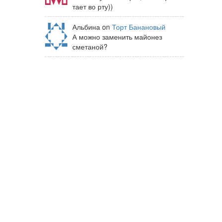
тает во рту))
Альбина on
Торт Банановый
А можно заменить майонез
сметаной?