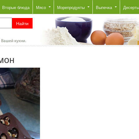
Вторые блюда
Мясо
Морепродукты
Выпечка
Десерт
мон