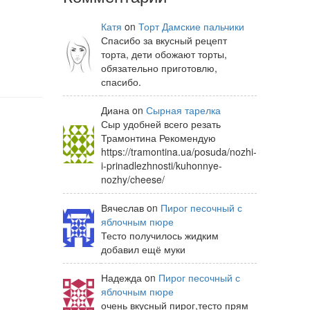
Катя
on
Торт Дамские пальчики
Спасибо за вкусный рецепт
торта, дети обожают торты,
обязательно приготовлю,
спасибо.
Диана on
Сырная тарелка
Сыр удобней всего резать
Трамонтина Рекомендую
https://tramontina.ua/posuda/nozhi-
i-prinadlezhnosti/kuhonnye-
nozhy/cheese/
Вячеслав on
Пирог песочный с
яблочным пюре
Тесто получилось жидким
добавил ещё муки
Надежда on
Пирог песочный с
яблочным пюре
очень вкусный пирог,тесто прям