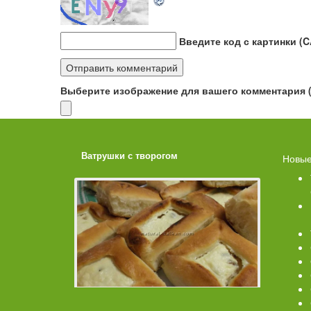
Введите код с картинки (
Выберите изображение для вашего комментария (G
ахарной
Ватрушки с творогом
Торт со 
Новые