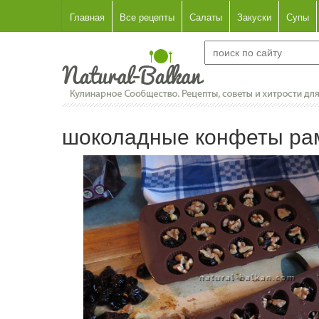
Главная
Все рецепты
Салаты
Закуски
Супы
шоколадные конфеты ра