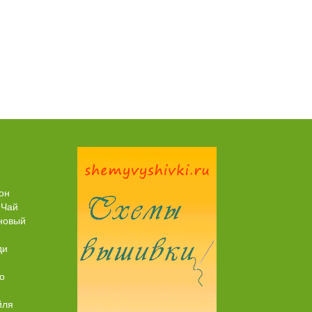
Пирог рыбный (с брюшками семги)
он
 Чай
новый
ди
о
йля