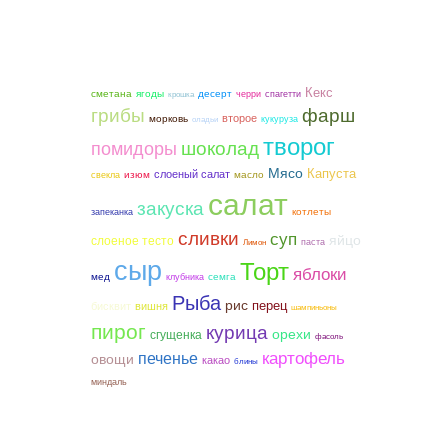
Кекс
сметана
ягоды
десерт
черри
спагетти
крошка
грибы
фарш
второе
морковь
кукуруза
оладьи
творог
шоколад
помидоры
Мясо
Капуста
слоеный салат
изюм
масло
свекла
салат
закуска
котлеты
запеканка
сливки
суп
яйцо
слоеное тесто
паста
Лимон
сыр
Торт
яблоки
мед
семга
клубника
Рыба
рис
перец
бисквит
вишня
шампиньоны
пирог
курица
орехи
сгущенка
фасоль
картофель
печенье
овощи
какао
блины
миндаль