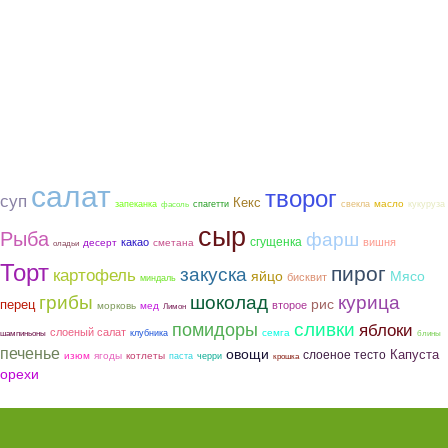
салат
творог
суп
Кекс
масло
запеканка
спагетти
свекла
кукуруза
фасоль
сыр
Рыба
фарш
сгущенка
какао
вишня
сметана
десерт
оладьи
Торт
пирог
закуска
картофель
яйцо
Мясо
бисквит
миндаль
грибы
шоколад
курица
рис
перец
второе
морковь
мед
Лимон
помидоры
сливки
яблоки
слоеный салат
семга
клубника
шампиньоны
блины
печенье
овощи
слоеное тесто
Капуста
ягоды
котлеты
изюм
паста
черри
крошка
орехи