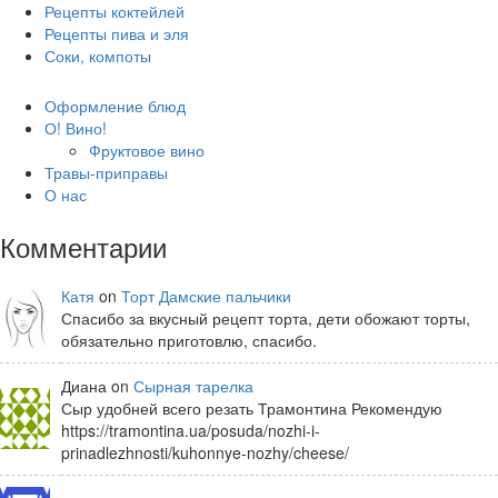
Рецепты коктейлей
Рецепты пива и эля
Соки, компоты
Оформление блюд
О! Вино!
Фруктовое вино
Травы-приправы
О нас
Комментарии
Катя
on
Торт Дамские пальчики
Спасибо за вкусный рецепт торта, дети обожают торты,
обязательно приготовлю, спасибо.
Диана on
Сырная тарелка
Сыр удобней всего резать Трамонтина Рекомендую
https://tramontina.ua/posuda/nozhi-i-
prinadlezhnosti/kuhonnye-nozhy/cheese/