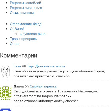
Рецепты коктейлей
Рецепты пива и эля
Соки, компоты
Оформление блюд
О! Вино!
Фруктовое вино
Травы-приправы
О нас
Комментарии
Катя
on
Торт Дамские пальчики
Спасибо за вкусный рецепт торта, дети обожают торты,
обязательно приготовлю, спасибо.
Диана on
Сырная тарелка
Сыр удобней всего резать Трамонтина Рекомендую
https://tramontina.ua/posuda/nozhi-i-
prinadlezhnosti/kuhonnye-nozhy/cheese/