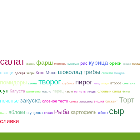
салат
фарш
курица
рис
орехи
морковь
кукуруза
паста
фасоль
крошка
шоколад
грибы
овощи
Мясо
Кекс
десерт
черри
спагетти
миндаль
творог
пирог
помидоры
второе
мед
сметана
свекла
клубника
оладьи
суп
Капуста
перец
слоеный салат
котлеты
ягоды
масло
изюм
шампиньоны
блины
Торт
закуска
печенье
слоеное тесто
вишня
бисквит
семга
запеканка
сыр
Рыба
яблоки
картофель
яйцо
сгущенка
какао
Лимон
сливки