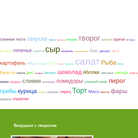
творог
закуска
орехи
слоеное тесто
второе
вишня
ягоды
Лимон
крошка
сыр
печенье
Кекс
котлеты
морковь
десерт
спагетти
паста
шампиньоны
салат
Рыба
картофель
суп
яйцо
мед
изюм
блины
фасоль
шоколад
яблоки
рис
овощи
Капуста
бисквит
сметана
семга
свекла
оладьи
пирог
сливки
помидоры
какао
слоеный салат
миндаль
запеканка
Торт
грибы
курица
фарш
Мясо
перец
масло
черри
клубника
сгущенка
кукуруза
Ватрушки с творогом
Торт со Свеклой