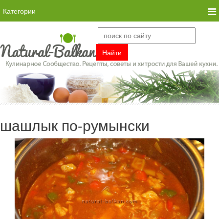
Категории
шашлык по-румынски