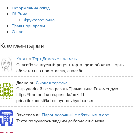
Оформление блюд
О! Вино!
Фруктовое вино
Травы-приправы
О нас
Комментарии
Катя
on
Торт Дамские пальчики
Спасибо за вкусный рецепт торта, дети обожают торты,
обязательно приготовлю, спасибо.
Диана on
Сырная тарелка
Сыр удобней всего резать Трамонтина Рекомендую
https://tramontina.ua/posuda/nozhi-i-
prinadlezhnosti/kuhonnye-nozhy/cheese/
Вячеслав on
Пирог песочный с яблочным пюре
Тесто получилось жидким добавил ещё муки