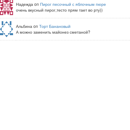
Надежда on
Пирог песочный с яблочным пюре
очень вкусный пирог,тесто прям тает во рту))
Альбина on
Торт Банановый
А можно заменить майонез сметаной?