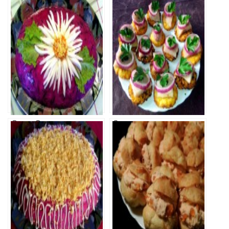
Салат Сельдь
Закуска из
под шубой
сельди на
картофельных
оладьях