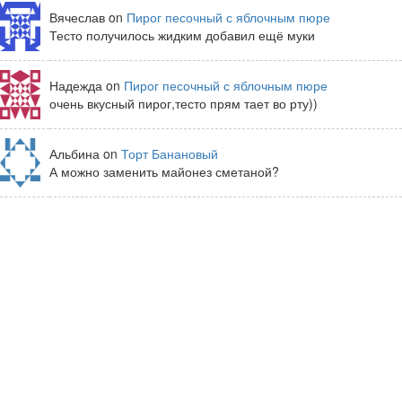
Вячеслав on
Пирог песочный с яблочным пюре
Тесто получилось жидким добавил ещё муки
Надежда on
Пирог песочный с яблочным пюре
очень вкусный пирог,тесто прям тает во рту))
Альбина on
Торт Банановый
А можно заменить майонез сметаной?