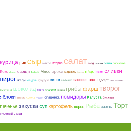
салат
сыр
курица
рис
второе
мед
семга
масло
запеканка
оладьи
сливки
овощи
Мясо
орехи
яйцо
Кекс
какао
морковь
изюм
Лимон
блины
пирог
слоеное тесто
вишня
ягоды
десерт
миндаль
кукуруза
клубника
шампиньоны
творог
шоколад
грибы
фарш
сметана
паста
спагетти
крошка
помидоры
яблоки
сгущенка
Капуста
бисквит
свекла
черри
фасоль
Торт
Рыба
закуска
суп
картофель
печенье
перец
котлеты
слоеный салат