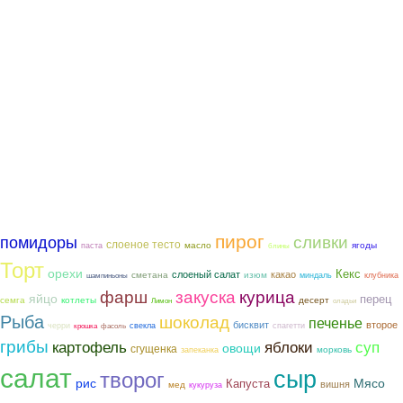
пирог
помидоры
сливки
слоеное тесто
ягоды
масло
паста
блины
Торт
орехи
Кекс
слоеный салат
какао
сметана
изюм
миндаль
клубника
шампиньоны
фарш
закуска
курица
яйцо
перец
семга
котлеты
десерт
Лимон
оладьи
Рыба
шоколад
печенье
бисквит
второе
черри
свекла
спагетти
крошка
фасоль
грибы
картофель
яблоки
суп
овощи
сгущенка
морковь
запеканка
салат
сыр
творог
рис
Мясо
Капуста
вишня
мед
кукуруза