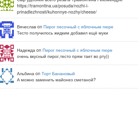
https://tramontina.ua/posuda/nozhi-i-
prinadlezhnosti/kuhonnye-nozhy/cheese/
Вячеслав on
Пирог песочный с яблочным пюре
Тесто получилось жидким добавил ещё муки
Надежда on
Пирог песочный с яблочным пюре
очень вкусный пирог,тесто прям тает во рту))
Альбина on
Торт Банановый
А можно заменить майонез сметаной?