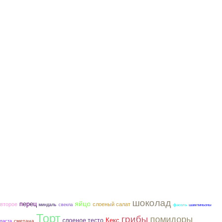
шоколад
яйцо
перец
второе
слоеный салат
миндаль
свекла
фасоль
шампиньоны
Торт
грибы
помидоры
слоеное тесто
Кекс
сметана
паста