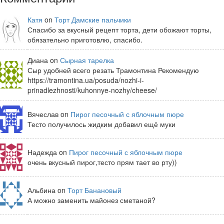
Катя
on
Торт Дамские пальчики
Спасибо за вкусный рецепт торта, дети обожают торты,
обязательно приготовлю, спасибо.
Диана on
Сырная тарелка
Сыр удобней всего резать Трамонтина Рекомендую
https://tramontina.ua/posuda/nozhi-i-
prinadlezhnosti/kuhonnye-nozhy/cheese/
Вячеслав on
Пирог песочный с яблочным пюре
Тесто получилось жидким добавил ещё муки
Надежда on
Пирог песочный с яблочным пюре
очень вкусный пирог,тесто прям тает во рту))
Альбина on
Торт Банановый
А можно заменить майонез сметаной?