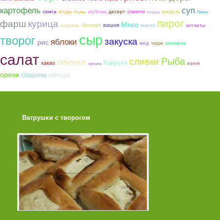
картофель
суп
семга
ягоды
десерт
клубника
спагетти
кукуруза
блины
оладьи
Лимон
пирог
фарш
курица
Мясо
бисквит
вишня
морковь
котлеты
масло
сыр
творог
закуска
яблоки
рис
мед
черри
запеканка
салат
Рыба
сливки
печенье
Капуста
какао
изюм
крошка
орехи
овощи
сгущенка
Ватрушки с творогом
Торт со Свеклой