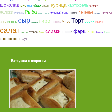
шоколад
курица
картофель
рис
яйцо
вишня
бисквит
мед
Рыба
яблоки
печенье
слоеный салат
семга
котлеты
кукуруза
шампиньоны
оладьи
сыр
Торт
пирог
Мясо
орехи
морковь
изюм
масло
свекла
крошка
салат
фарш
сливки
овощи
Кекс
второе
ягоды
Лимон
фасоль
блины
суп
слоеное тесто
Ватрушки с творогом
Торт со Свеклой