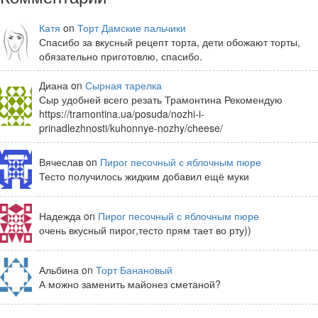
Катя
on
Торт Дамские пальчики
Спасибо за вкусный рецепт торта, дети обожают торты,
обязательно приготовлю, спасибо.
Диана on
Сырная тарелка
Сыр удобней всего резать Трамонтина Рекомендую
https://tramontina.ua/posuda/nozhi-i-
prinadlezhnosti/kuhonnye-nozhy/cheese/
Вячеслав on
Пирог песочный с яблочным пюре
Тесто получилось жидким добавил ещё муки
Надежда on
Пирог песочный с яблочным пюре
очень вкусный пирог,тесто прям тает во рту))
Альбина on
Торт Банановый
А можно заменить майонез сметаной?