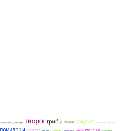
творог
грибы
закуска
перец
десерт
запеканка
спагетти
паста
помидоры
Капуста
сгущенка
какао
сметана
черри
клубника
миндаль