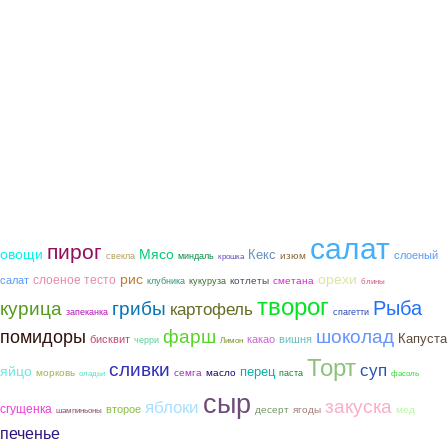
салат
пирог
овощи
Мясо
Кекс
слоеный
изюм
свекла
миндаль
крошка
рис
орехи
слоеное тесто
салат
котлеты
сметана
клубника
кукуруза
блины
творог
Рыба
курица
грибы
картофель
запеканка
спагетти
фарш
шоколад
помидоры
Капуста
бисквит
какао
вишня
черри
Лимон
Торт
сливки
суп
яйцо
перец
морковь
семга
масло
паста
оладьи
фасоль
сыр
закуска
яблоки
сгущенка
второе
ягоды
мед
десерт
шампиньоны
печенье