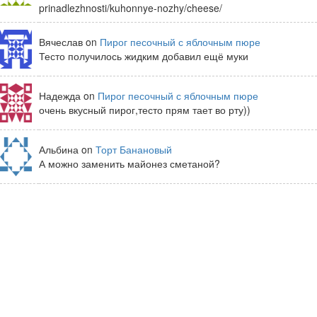
prinadlezhnosti/kuhonnye-nozhy/cheese/
Вячеслав on
Пирог песочный с яблочным пюре
Тесто получилось жидким добавил ещё муки
Надежда on
Пирог песочный с яблочным пюре
очень вкусный пирог,тесто прям тает во рту))
Альбина on
Торт Банановый
А можно заменить майонез сметаной?