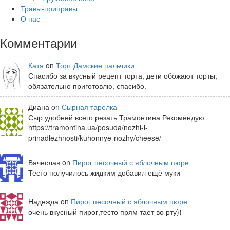
Травы-приправы
О нас
Комментарии
Катя
on
Торт Дамские пальчики
Спасибо за вкусный рецепт торта, дети обожают торты,
обязательно приготовлю, спасибо.
Диана on
Сырная тарелка
Сыр удобней всего резать Трамонтина Рекомендую
https://tramontina.ua/posuda/nozhi-i-
prinadlezhnosti/kuhonnye-nozhy/cheese/
Вячеслав on
Пирог песочный с яблочным пюре
Тесто получилось жидким добавил ещё муки
Надежда on
Пирог песочный с яблочным пюре
очень вкусный пирог,тесто прям тает во рту))