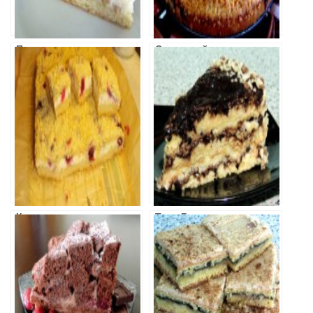
Пирог с
Сливовый
яблоками и
пирог со
кедровыми
штрейзелем
орехами
(Немецкая
кухня)
Королевская
Торт Гуцулские
ватрушка
узоры