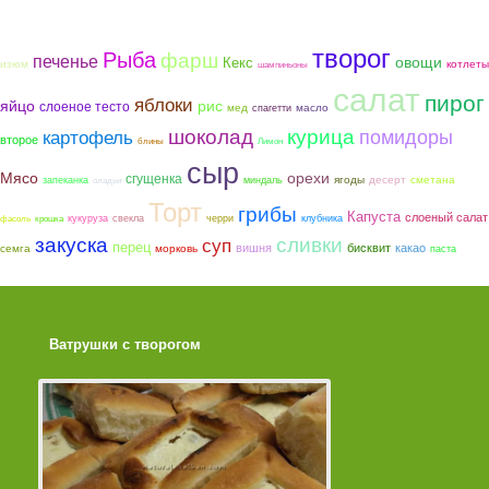
творог
Рыба
фарш
печенье
овощи
Кекс
котлеты
изюм
шампиньоны
салат
пирог
яблоки
яйцо
рис
слоеное тесто
мед
масло
спагетти
шоколад
курица
помидоры
картофель
второе
блины
Лимон
сыр
Мясо
орехи
сгущенка
ягоды
сметана
десерт
запеканка
миндаль
оладьи
Торт
грибы
Капуста
слоеный салат
кукуруза
свекла
черри
клубника
фасоль
крошка
закуска
сливки
суп
перец
вишня
бисквит
какао
семга
морковь
паста
Ватрушки с творогом
Торт со Свеклой