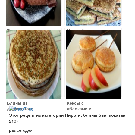
Торт
Нежный пирог с
Шоколадные
щавелем
развалины
Блины из
Кексы с
дрожжевого
яблоками и
теста
корицей на
Этот рецепт из категории Пироги, блины был показан
палочке
2187
раз сегодня