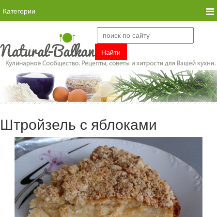
Категории
Штройзель с яблоками