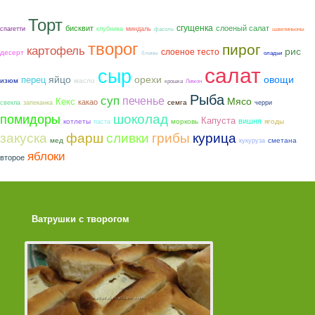
Торт
сгущенка
бисквит
слоеный салат
спагетти
клубника
миндаль
фасоль
шампиньоны
творог
пирог
картофель
рис
слоеное тесто
десерт
блины
оладьи
салат
сыр
яйцо
орехи
овощи
перец
изюм
масло
крошка
Лимон
Рыба
суп
печенье
Мясо
Кекс
какао
семга
свекла
запеканка
черри
шоколад
помидоры
Капуста
вишня
котлеты
морковь
ягоды
паста
закуска
фарш
грибы
курица
сливки
мед
сметана
кукуруза
яблоки
второе
Ватрушки с творогом
Торт со Свеклой