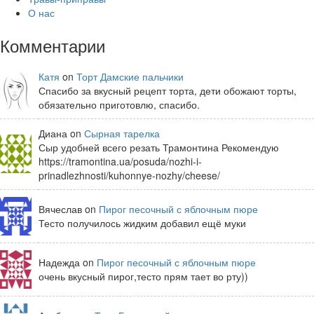
О нас
Комментарии
Катя
on
Торт Дамские пальчики
Спасибо за вкусный рецепт торта, дети обожают торты,
обязательно приготовлю, спасибо.
Диана on
Сырная тарелка
Сыр удобней всего резать Трамонтина Рекомендую
https://tramontina.ua/posuda/nozhi-i-
prinadlezhnosti/kuhonnye-nozhy/cheese/
Вячеслав on
Пирог песочный с яблочным пюре
Тесто получилось жидким добавил ещё муки
Надежда on
Пирог песочный с яблочным пюре
очень вкусный пирог,тесто прям тает во рту))