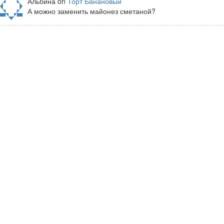
Альбина on
Торт Банановый
А можно заменить майонез сметаной?