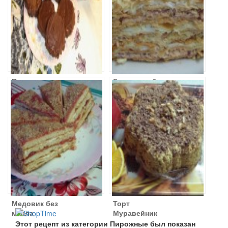
Пирожное
Закусочный
Птичье молоко
слоеный торт
Медовик без
Торт
масла
Муравейник
Этот рецепт из категории Пирожные был показан