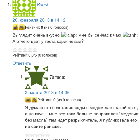
Babsi
:
26. февраля 2013 в 14:12
Рейтинг:
0
(из 0 голосов)
Выглядит очень вкусно
мне бы сейчас к чаю
А отчего цвет у теста коричневый?
Рейтинг: 0.0/
5
(0 голосов)
Ответить
Tatiana
:
2. марта 2013 в 14:36
Рейтинг:
0
(из 0 голосов)
Я думаю это сочетание соды с медом дает такой цвет,
а на вкус… мне все таки больше понравился “медовик
без масла” там идет разрыхлитель, я публиковала его
на сайте раньше.
Рейтинг: 0.0/
5
(0 голосов)