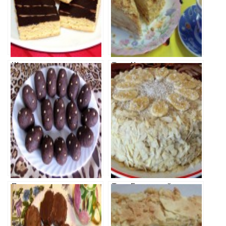
Школьное
Торт Наполеон
пирожное
Пирожное
Торт Банановый
Картошка