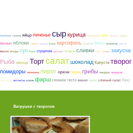
сыр
курица
печенье
яйцо
рис
клубника
свекла
шампиньоны
фасоль
оладьи
яблоки
картофель
Мясо
бисквит
семга
морковь
спагетти
паста
крошка
блины
закуска
сливки
суп
сгущенка
второе
ягоды
мед
масло
десерт
черри
Лимон
салат
Торт
творог
Рыба
шоколад
овощи
Капуста
пирог
грибы
помидоры
орехи
перец
запеканка
миндаль
кукуруза
фарш
слоеное тесто
Кекс
вишня
какао
слоеный салат
сметана
котлеты
изюм
Ватрушки с творогом
Торт со Свеклой