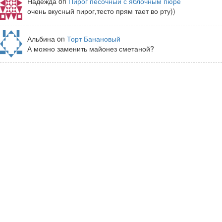
Надежда on
Пирог песочный с яблочным пюре
очень вкусный пирог,тесто прям тает во рту))
Альбина on
Торт Банановый
А можно заменить майонез сметаной?