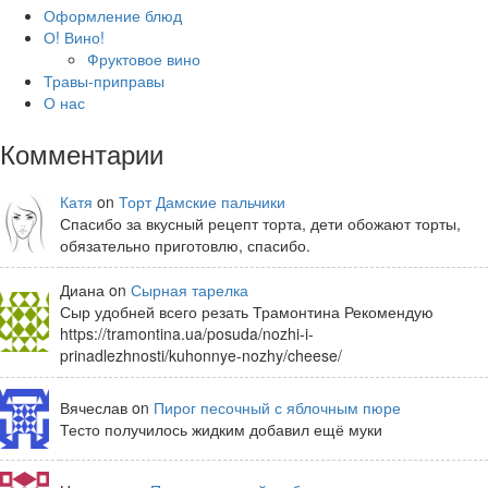
Оформление блюд
О! Вино!
Фруктовое вино
Травы-приправы
О нас
Комментарии
Катя
on
Торт Дамские пальчики
Спасибо за вкусный рецепт торта, дети обожают торты,
обязательно приготовлю, спасибо.
Диана on
Сырная тарелка
Сыр удобней всего резать Трамонтина Рекомендую
https://tramontina.ua/posuda/nozhi-i-
prinadlezhnosti/kuhonnye-nozhy/cheese/
Вячеслав on
Пирог песочный с яблочным пюре
Тесто получилось жидким добавил ещё муки