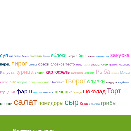
закуска
суп
яблоки
яйцо
котлеты
сметана
черри
блины
Лимон
оладьи
шампиньоны
пирог
орехи
перец
слоеное тесто
семга
мед
морковь
изюм
паста
свекла
фасоль
Рыба
курица
картофель
Мясо
Капуста
вишня
десерт
запеканка
крошка
творог
сливки
рис
какао
второе
слоеный салат
бисквит
кукуруза
клубника
Торт
фарш
шоколад
печенье
сгущенка
ягоды
масло
миндаль
салат
сыр
грибы
помидоры
овощи
Кекс
спагетти
Ватрушки с творогом
Торт со Свеклой