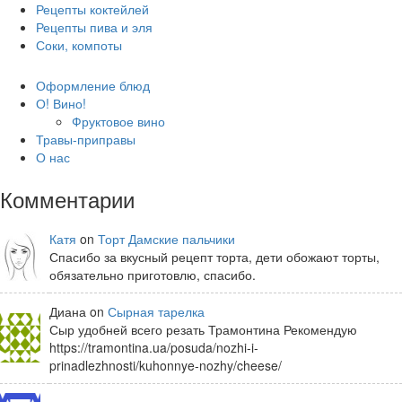
Рецепты коктейлей
Рецепты пива и эля
Соки, компоты
Оформление блюд
О! Вино!
Фруктовое вино
Травы-приправы
О нас
Комментарии
Катя
on
Торт Дамские пальчики
Спасибо за вкусный рецепт торта, дети обожают торты,
обязательно приготовлю, спасибо.
Диана on
Сырная тарелка
Сыр удобней всего резать Трамонтина Рекомендую
https://tramontina.ua/posuda/nozhi-i-
prinadlezhnosti/kuhonnye-nozhy/cheese/