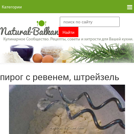
Категории
пирог с ревенем, штрейзель