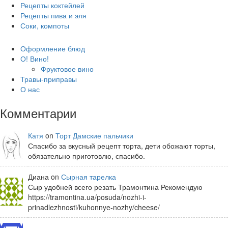
Рецепты коктейлей
Рецепты пива и эля
Соки, компоты
Оформление блюд
О! Вино!
Фруктовое вино
Травы-приправы
О нас
Комментарии
Катя
on
Торт Дамские пальчики
Спасибо за вкусный рецепт торта, дети обожают торты,
обязательно приготовлю, спасибо.
Диана on
Сырная тарелка
Сыр удобней всего резать Трамонтина Рекомендую
https://tramontina.ua/posuda/nozhi-i-
prinadlezhnosti/kuhonnye-nozhy/cheese/