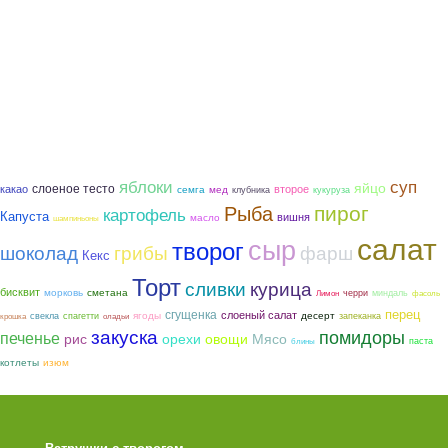
яблоки
суп
яйцо
слоеное тесто
какао
второе
семга
мед
клубника
кукуруза
пирог
Рыба
картофель
Капуста
вишня
масло
шампиньоны
салат
сыр
творог
шоколад
грибы
фарш
Кекс
Торт
курица
сливки
бисквит
морковь
сметана
черри
миндаль
Лимон
фасоль
сгущенка
перец
слоеный салат
ягоды
десерт
свекла
спагетти
запеканка
крошка
оладьи
закуска
помидоры
печенье
рис
орехи
овощи
Мясо
паста
блины
котлеты
изюм