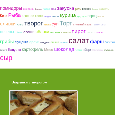
закуска
помидоры
рис
какао
второе
сметана
мед
котлеты
фасоль
блины
Рыба
курица
Кекс
слоеное тесто
перец
ягоды
кукуруза
паста
оладьи
творог
Торт
сливки
суп
слоеный салат
изюм
крошка
шампиньоны
пирог
яблоки
печенье
овощи
морковь
десерт
масло
спагетти
Лимон
салат
грибы
фарш
орехи
сгущенка
вишня
бисквит
миндаль
свекла
шоколад
картофель
Мясо
яйцо
Капуста
семга
черри
запеканка
клубника
сыр
Ватрушки с творогом
Торт со Свеклой