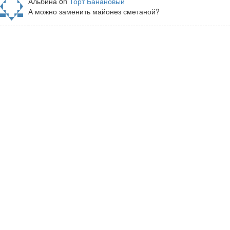
Альбина on
Торт Банановый
А можно заменить майонез сметаной?