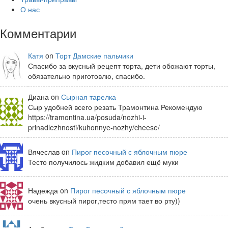
О нас
Комментарии
Катя
on
Торт Дамские пальчики
Спасибо за вкусный рецепт торта, дети обожают торты,
обязательно приготовлю, спасибо.
Диана on
Сырная тарелка
Сыр удобней всего резать Трамонтина Рекомендую
https://tramontina.ua/posuda/nozhi-i-
prinadlezhnosti/kuhonnye-nozhy/cheese/
Вячеслав on
Пирог песочный с яблочным пюре
Тесто получилось жидким добавил ещё муки
Надежда on
Пирог песочный с яблочным пюре
очень вкусный пирог,тесто прям тает во рту))