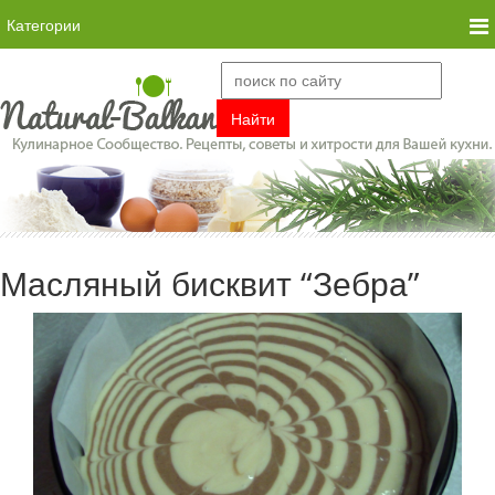
Категории
Масляный бисквит “Зебра”