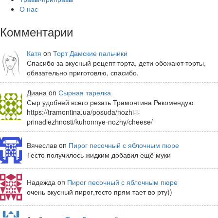
О нас
Комментарии
Катя
on
Торт Дамские пальчики
Спасибо за вкусный рецепт торта, дети обожают торты,
обязательно приготовлю, спасибо.
Диана on
Сырная тарелка
Сыр удобней всего резать Трамонтина Рекомендую
https://tramontina.ua/posuda/nozhi-i-
prinadlezhnosti/kuhonnye-nozhy/cheese/
Вячеслав on
Пирог песочный с яблочным пюре
Тесто получилось жидким добавил ещё муки
Надежда on
Пирог песочный с яблочным пюре
очень вкусный пирог,тесто прям тает во рту))