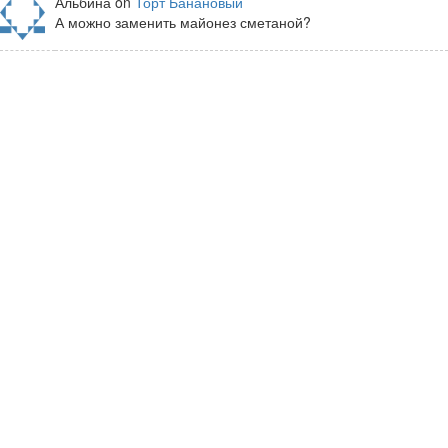
Альбина on
Торт Банановый
А можно заменить майонез сметаной?