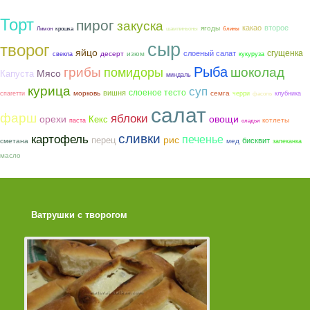
Торт
пирог
закуска
какао
второе
ягоды
Лимон
крошка
шампиньоны
блины
сыр
творог
яйцо
сгущенка
слоеный салат
десерт
изюм
свекла
кукуруза
Рыба
грибы
шоколад
помидоры
Мясо
Капуста
миндаль
курица
суп
слоеное тесто
вишня
морковь
семга
спагетти
черри
клубника
фасоль
салат
фарш
яблоки
орехи
овощи
Кекс
котлеты
паста
оладьи
сливки
картофель
печенье
рис
перец
бисквит
сметана
мед
запеканка
масло
Ватрушки с творогом
Торт со Свеклой